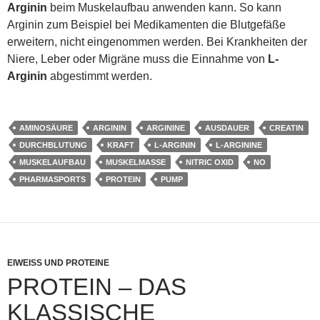
Arginin
beim Muskelaufbau anwenden kann. So kann
Arginin zum Beispiel bei Medikamenten die Blutgefäße
erweitern, nicht eingenommen werden. Bei Krankheiten der
Niere, Leber oder Migräne muss die Einnahme von
L-
Arginin
abgestimmt werden.
AMINOSÄURE
ARGININ
ARGININE
AUSDAUER
CREATIN
DURCHBLUTUNG
KRAFT
L-ARGININ
L-ARGININE
MUSKELAUFBAU
MUSKELMASSE
NITRIC OXID
NO
PHARMASPORTS
PROTEIN
PUMP
EIWEISS UND PROTEINE
PROTEIN – DAS
KLASSISCHE