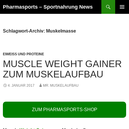
Zum
Suchen
Pharmasports – Sportnahrung News
Inhalt
PRIMÄR
springen
MENÜ
Schlagwort-Archiv: Muskelmasse
EIWEISS UND PROTEINE
MUSCLE WEIGHT GAINER
ZUM MUSKELAUFBAU
4. JANUAR 2017
MR. MUSKELAUFBAU
ZUM PHARMASPORTS-SHOP