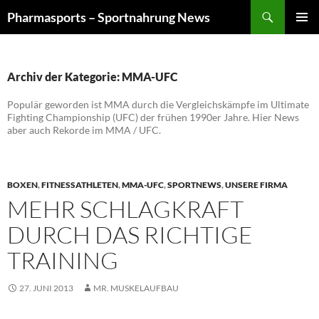
Zum
Suchen
Pharmasports – Sportnahrung News
Inhalt
PRIMÄR
springen
MENÜ
Archiv der Kategorie: MMA-UFC
Populär geworden ist MMA durch die Vergleichskämpfe im Ultimate
Fighting Championship (UFC) der frühen 1990er Jahre. Hier News
aber auch Rekorde im MMA / UFC.
BOXEN
,
FITNESSATHLETEN
,
MMA-UFC
,
SPORTNEWS
,
UNSERE FIRMA
MEHR SCHLAGKRAFT
DURCH DAS RICHTIGE
TRAINING
27. JUNI 2013
MR. MUSKELAUFBAU