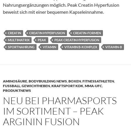
Nahrungsergänzungen möglich. Peak Creatin Hyperfusion
beweist sich mit einer bequemen Kapseleinnahme.
CREATIN
CREATIN HYPERFUSION
CREATIN-FORMEN
MULTIMATRIX
PEAK
PEAK CREATIN HYPERFUSION
SPORTNAHRUNG
VITAMIN
VITAMIN B-KOMPLEX
VITAMIN-B
AMINOSÄURE
,
BODYBUILDING NEWS
,
BOXEN
,
FITNESSATHLETEN
,
FUSSBALL
,
GEWICHTHEBEN
,
KRAFTSPORT KDK
,
MMA-UFC
,
PRODUKTNEWS
NEU BEI PHARMASPORTS
IM SORTIMENT – PEAK
ARGININ FUSION