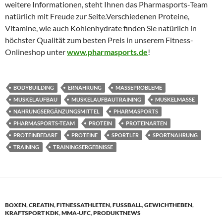
weitere Informationen, steht Ihnen das Pharmasports-Team
natürlich mit Freude zur Seite.Verschiedenen Proteine,
Vitamine, wie auch Kohlenhydrate finden Sie natürlich in
höchster Qualität zum besten Preis in unserem Fitness-
Onlineshop unter
www.pharmasports.de
!
BODYBUILDING
ERNÄHRUNG
MASSEPROBLEME
MUSKELAUFBAU
MUSKELAUFBAUTRAINING
MUSKELMASSE
NAHRUNGSERGÄNZUNGSMITTEL
PHARMASPORTS
PHARMASPORTS-TEAM
PROTEIN
PROTEINARTEN
PROTEINBEDARF
PROTEINE
SPORTLER
SPORTNAHRUNG
TRAINING
TRAININGSERGEBNISSE
BOXEN
,
CREATIN
,
FITNESSATHLETEN
,
FUSSBALL
,
GEWICHTHEBEN
,
KRAFTSPORT KDK
,
MMA-UFC
,
PRODUKTNEWS