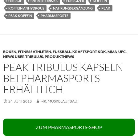
ENERGIE
ENERGIE-DRINKS
ENERGIZER
KOFFEIN
KOFFEIN ANHYDROUS
NAHRUNGSERGÄNZUNG
PEAK
PEAK KOFFEIN
PHARMASPORTS
BOXEN
,
FITNESSATHLETEN
,
FUSSBALL
,
KRAFTSPORT KDK
,
MMA-UFC
,
NEWS ÜBER TRIBULUS
,
PRODUKTNEWS
PEAK TRIBULUS KAPSELN
BEI PHARMASPORTS
ERHÄLTLICH
24. JUNI 2013
MR. MUSKELAUFBAU
ZUM PHARMASPORTS-SHOP