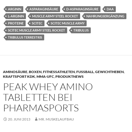
ARGININ
ASPARAGINSÄURE
D-ASPARAGINSÄURE
DAA
L-ARGININ
MUSCLE ARMY STEEL ROCKET
NAHRUNGSERGÄNZUNG
PROTEINE
SCITEC
SCITEC MUSCLE ARMY
SCITEC MUSCLE ARMY STEEL ROCKET
TRIBULUS
TRIBULUS TERRESTRIS
AMINOSÄURE
,
BOXEN
,
FITNESSATHLETEN
,
FUSSBALL
,
GEWICHTHEBEN
,
KRAFTSPORT KDK
,
MMA-UFC
,
PRODUKTNEWS
PEAK WHEY AMINO
TABLETTEN BEI
PHARMASPORTS
20. JUNI 2013
MR. MUSKELAUFBAU