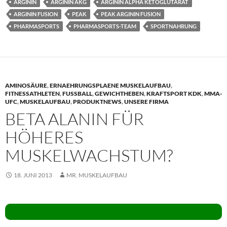
ARGININ
ARGININ AKG
ARGININ ALPHA KETOGLUTARAT
ARGININ FUSION
PEAK
PEAK ARGININ FUSION
PHARMASPORTS
PHARMASPORTS-TEAM
SPORTNAHRUNG
AMINOSÄURE
,
ERNAEHRUNGSPLAENE MUSKELAUFBAU
,
FITNESSATHLETEN
,
FUSSBALL
,
GEWICHTHEBEN
,
KRAFTSPORT KDK
,
MMA-
UFC
,
MUSKELAUFBAU
,
PRODUKTNEWS
,
UNSERE FIRMA
BETA ALANIN FÜR
HÖHERES
MUSKELWACHSTUM?
18. JUNI 2013
MR. MUSKELAUFBAU