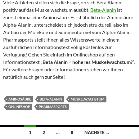
Viele Athleten stellen sich die Frage, ob sich Beta Alanin
positiv auf das Muskelwachstum ausübt.
Beta-Alanin
ist
zuerst einmal eine Aminosäure. Es ist ähnlich der Aminosäure
Alpha-Alanin, unterscheidet sich jedoch strukturell, also im
Aufbau der Moleküle und Summenformel vom Alpha-Alanin.
Pharmasports stellt Ihnen alles Wissenswerte in einem
ausführlichen Informationstext völlig kostenlos zur
Verfügung! Gehen Sie einfach im Onlineshop auf den
Informationstext „
Beta Alanin = höheres Muskelwachstum
?“.
Für weitere Fragen oder Informationen stehen wir Ihnen
natürlich auch gern zur Seite!
AMINOSÄURE
BETA-ALANIN
MUSKELWACHSTUM
ONLINESHOP
PHARMASPORTS
Beitragsnavigation
1
2
…
8
NÄCHSTE →