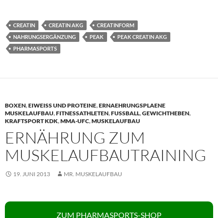
CREATIN
CREATIN AKG
CREATINFORM
NAHRUNGSERGÄNZUNG
PEAK
PEAK CREATIN AKG
PHARMASPORTS
BOXEN
,
EIWEISS UND PROTEINE
,
ERNAEHRUNGSPLAENE
MUSKELAUFBAU
,
FITNESSATHLETEN
,
FUSSBALL
,
GEWICHTHEBEN
,
KRAFTSPORT KDK
,
MMA-UFC
,
MUSKELAUFBAU
ERNÄHRUNG ZUM
MUSKELAUFBAUTRAINING
19. JUNI 2013
MR. MUSKELAUFBAU
ZUM PHARMASPORTS-SHOP