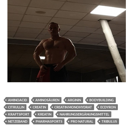
AMINOACID
AMINOSÄUREN
ARGININ
BODYBUILDING
CITRULLIN
CREATIN
CREATIN MONOHYDRAT
ECDYRON
KRAFTSPORT
KREATIN
NAHRUNGSERGÄNUNGSMITTEL
NETZEBAND
PHARMASPORTS
PRO NATURAL
TRIBULUS