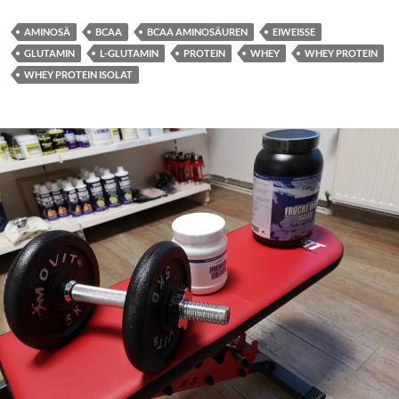
AMINOSÄ
BCAA
BCAA AMINOSÄUREN
EIWEISSE
GLUTAMIN
L-GLUTAMIN
PROTEIN
WHEY
WHEY PROTEIN
WHEY PROTEIN ISOLAT