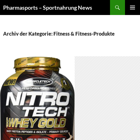
Zum
Suchen
Pharmasports – Sportnahrung News
Inhalt
PRIMÄR
springen
MENÜ
Archiv der Kategorie: Fitness & Fitness-Produkte