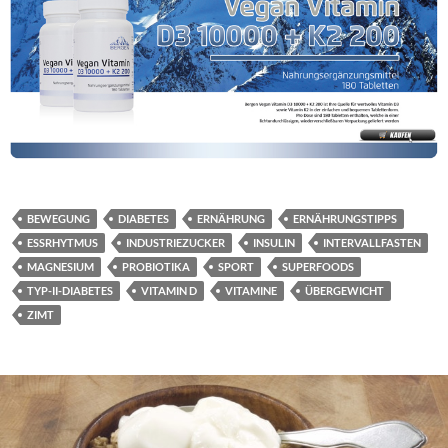
BEWEGUNG
DIABETES
ERNÄHRUNG
ERNÄHRUNGSTIPPS
ESSRHYTMUS
INDUSTRIEZUCKER
INSULIN
INTERVALLFASTEN
MAGNESIUM
PROBIOTIKA
SPORT
SUPERFOODS
TYP-II-DIABETES
VITAMIN D
VITAMINE
ÜBERGEWICHT
ZIMT