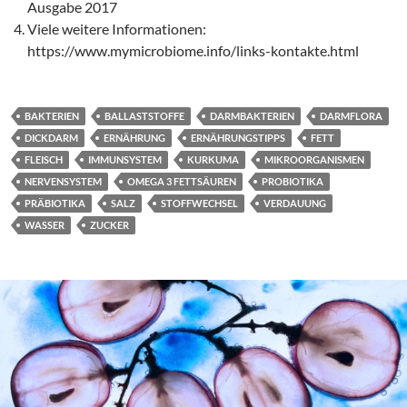
Ausgabe 2017
Viele weitere Informationen:
https://www.mymicrobiome.info/links-kontakte.html
BAKTERIEN
BALLASTSTOFFE
DARMBAKTERIEN
DARMFLORA
DICKDARM
ERNÄHRUNG
ERNÄHRUNGSTIPPS
FETT
FLEISCH
IMMUNSYSTEM
KURKUMA
MIKROORGANISMEN
NERVENSYSTEM
OMEGA 3 FETTSÄUREN
PROBIOTIKA
PRÄBIOTIKA
SALZ
STOFFWECHSEL
VERDAUUNG
WASSER
ZUCKER