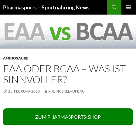
Zum
Suchen
Pharmasports – Sportnahrung News
Inhalt
PRIMÄR
springen
MENÜ
AMINOSÄURE
EAA ODER BCAA – WAS IST
SINNVOLLER?
25. FEBRUAR 2020
MR. MUSKELAUFBAU
ZUM PHARMASPORTS-SHOP