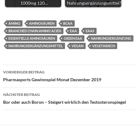
1000mg 120…
Nahrungsergänzungsmittel?
AMINO
AMINOSÄUREN
BCAA
BRANCHED CHAIN AMINO ACIDS
EAA
EAAS
ESSENTIELLE AMINOSÄUREN
GREEN EAA
NAHRUNGSERGÄNZUNG
NAHRUNGSERGÄNZUNGSMITTEL
VEGAN
VEGETARISCH
Beitragsnavigation
VORHERIGER BEITRAG
Pharmasports Gewinnspiel Monat Dezember 2019
NÄCHSTER BEITRAG
Bor oder auch Boron – Steigert wirklich den Testosteronspiegel