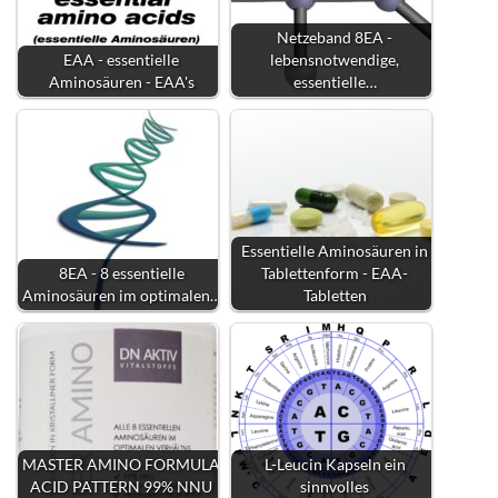
Netzeband 8EA -
EAA - essentielle
lebensnotwendige,
Aminosäuren - EAA's
essentielle…
Essentielle Aminosäuren in
8EA - 8 essentielle
Tablettenform - EAA-
Aminosäuren im optimalen…
Tabletten
MASTER AMINO FORMULA
L-Leucin Kapseln ein
ACID PATTERN 99% NNU
sinnvolles