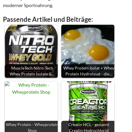
moderner Sportnahrung.
Passende Artikel und Beiträge:
MuscleTech Nitro-Tech
Whey Protein Isolat + Whey
Whey Protein Isolate &…
Protein Hydrolysat - die…
Whey Protein - Wheyprotein
Creatin HCL - genannt
Shop
Creatin Hydrochlorid