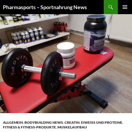
Zum
Suchen
Pharmasports – Sportnahrung News
Inhalt
PRIMÄR
springen
MENÜ
ALLGEMEIN
,
BODYBUILDING NEWS
,
CREATIN
,
EIWEISS UND PROTEINE
,
FITNESS & FITNESS-PRODUKTE
,
MUSKELAUFBAU