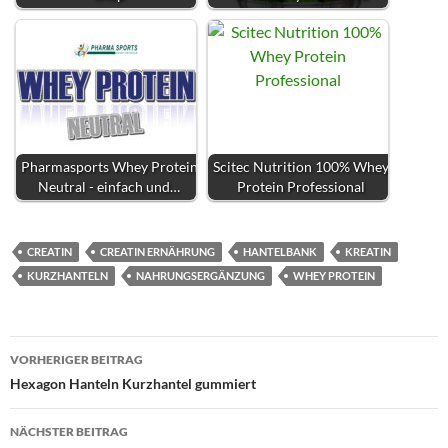
Pharmasports Whey Protein
Scitec Nutrition 100% Whey
Neutral - einfach und…
Protein Professional
CREATIN
CREATIN ERNÄHRUNG
HANTELBANK
KREATIN
KURZHANTELN
NAHRUNGSERGÄNZUNG
WHEY PROTEIN
Beitragsnavigation
VORHERIGER BEITRAG
Hexagon Hanteln Kurzhantel gummiert
NÄCHSTER BEITRAG