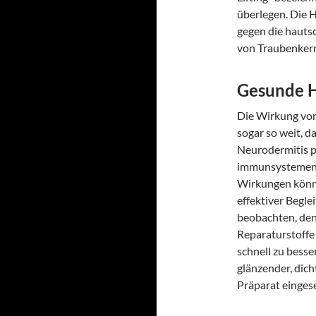
überlegen. Die H
gegen die hauts
von Traubenkern
Gesunde H
Die Wirkung von
sogar so weit, 
Neurodermitis p
immunsystemen
Wirkungen könne
effektiver Begle
beobachten, de
Reparaturstoffe
schnell zu besse
glänzender, dic
Präparat eingese