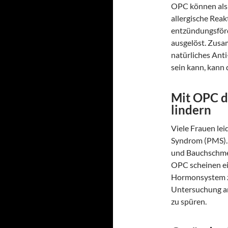
OPC können als 
allergische Rea
entzündungsför
ausgelöst. Zusa
natürliches Anti
sein kann, kann
Mit OPC d
lindern
Viele Frauen le
Syndrom (PMS). 
und Bauchschme
OPC scheinen ei
Hormonsystem zu
Untersuchung an
zu spüren.