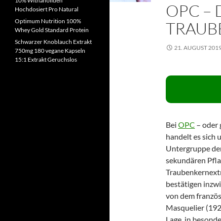
10% Withanoliden
OPC – 
Hochdosiert Pro Natural
Optimum Nutrition 100%
TRAUB
Whey Gold Standard Protein
Schwarzer Knoblauch Extrakt
21. AUGUST 201
750mg 180 vegane Kapseln
15:1 Extrakt Geruchslos
Bei
OPC
– oder 
handelt es sich 
Untergruppe der 
sekundären Pfla
Traubenkernextr
bestätigen inzw
von dem französ
Masquelier (1922
Lage, in besond