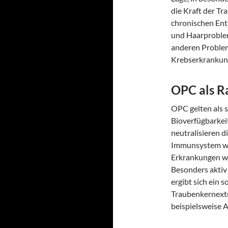
die Kraft der T
chronischen Ent
und Haarproblem
anderen Problem
Krebserkrankung
OPC als R
OPC gelten als 
Bioverfügbarkeit
neutralisieren d
Immunsystem wir
Erkrankungen we
Besonders aktiv
ergibt sich ein 
Traubenkernextr
beispielsweise 