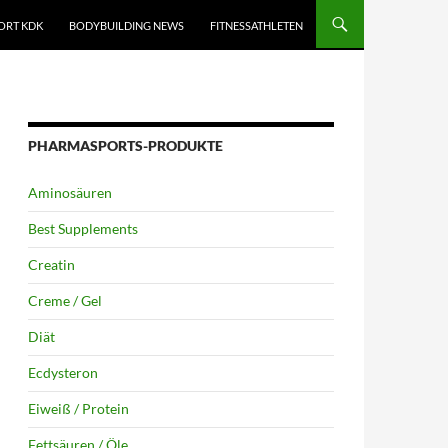
ORT KDK
BODYBUILDING NEWS
FITNESSATHLETEN
PHARMASPORTS-PRODUKTE
Aminosäuren
Best Supplements
Creatin
Creme / Gel
Diät
Ecdysteron
Eiweiß / Protein
Fettsäuren / Öle