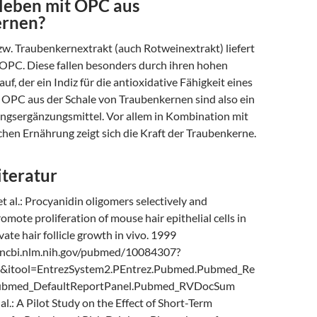
leben mit OPC aus
ernen?
w. Traubenkernextrakt (auch Rotweinextrakt) liefert
 OPC. Diese fallen besonders durch ihren hohen
f, der ein Indiz für die antioxidative Fähigkeit eines
. OPC aus der Schale von Traubenkernen sind also ein
gsergänzungsmittel. Vor allem in Kombination mit
chen Ernährung zeigt sich die Kraft der Traubenkerne.
iteratur
et al.: Procyanidin oligomers selectively and
omote proliferation of mouse hair epithelial cells in
vate hair follicle growth in vivo. 1999
.ncbi.nlm.nih.gov/pubmed/10084307?
2&itool=EntrezSystem2.PEntrez.Pubmed.Pubmed_Re
Pubmed_DefaultReportPanel.Pubmed_RVDocSum
al.: A Pilot Study on the Effect of Short-Term