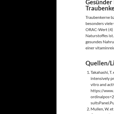
Gesünder 
Traubenk
Traubenkerne bz
besonders viele
ORAC-Wert (4) au
Naturstoffes ist
gesundes Nahrun
einer vitaminrei
Quellen/L
Takahashi, T. 
intensively pr
vitro and acti
https://www
ordinalpos=
sultsPanel.
Mullen, W. et 