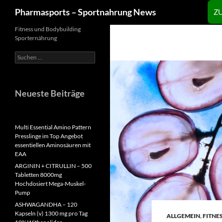
Zum
Suchen
Pharmasports – Sportnahrung News
Z
Inhalt
springen
Fitness und Bodybuilding
Sporternährung
Suchen
nach:
Neueste Beiträge
Multi Essential Amino Pattern
Presslinge im Top Angebot
essentiellen Aminosäuren mit
EAA
ARGININ + CITRULLIN – 500
Tabletten 8000mg
Hochdosiert Mega-Muskel-
Pump
ASHWAGANDHA – 120
Kapseln (v) 1300 mg pro Tag
ALLGEMEIN
,
FITNE