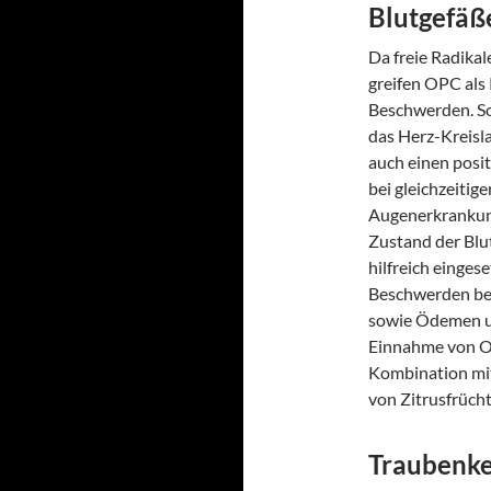
Blutgefäß
Da freie Radika
greifen OPC als
Beschwerden. So 
das Herz-Kreisla
auch einen posit
bei gleichzeiti
Augenerkrankun
Zustand der Bl
hilfreich einges
Beschwerden be
sowie Ödemen u
Einnahme von OPC
Kombination mit
von Zitrusfrüch
Traubenke