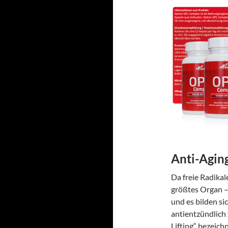
Anti-Agin
Da freie Radikal
größtes Organ – 
und es bilden si
antientzündlich
Lifting“ bezeich