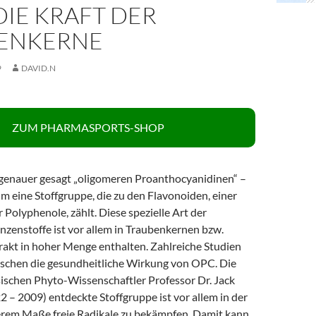
DIE KRAFT DER
ENKERNE
9
DAVID.N
ZUM PHARMASPORTS-SHOP
genauer gesagt „oligomeren Proanthocyanidinen“ –
um eine Stoffgruppe, die zu den Flavonoiden, einer
Polyphenole, zählt. Diese spezielle Art der
nzenstoffe ist vor allem in Traubenkernen bzw.
akt in hoher Menge enthalten. Zahlreiche Studien
ischen die gesundheitliche Wirkung von OPC. Die
ischen Phyto-Wissenschaftler Professor Dr. Jack
 – 2009) entdeckte Stoffgruppe ist vor allem in der
erem Maße freie Radikale zu bekämpfen. Damit kann