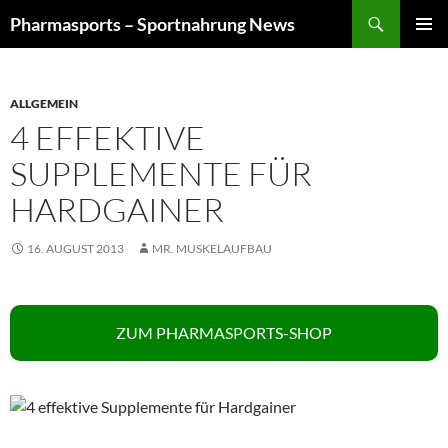
Zum
Suchen
Pharmasports – Sportnahrung News
Inhalt
PRIMÄR
springen
MENÜ
ALLGEMEIN
4 EFFEKTIVE
SUPPLEMENTE FÜR
HARDGAINER
16. AUGUST 2013
MR. MUSKELAUFBAU
ZUM PHARMASPORTS-SHOP