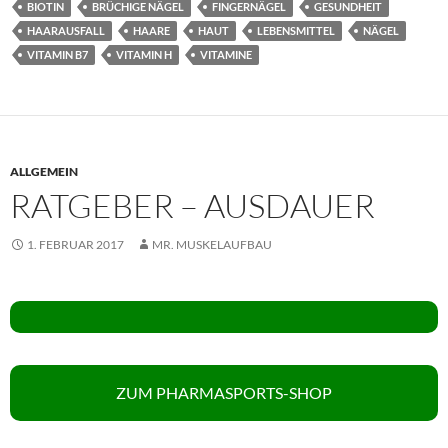
BIOTIN
BRÜCHIGE NÄGEL
FINGERNÄGEL
GESUNDHEIT
HAARAUSFALL
HAARE
HAUT
LEBENSMITTEL
NÄGEL
VITAMIN B7
VITAMIN H
VITAMINE
ALLGEMEIN
RATGEBER – AUSDAUER
1. FEBRUAR 2017
MR. MUSKELAUFBAU
ZUM PHARMASPORTS-SHOP