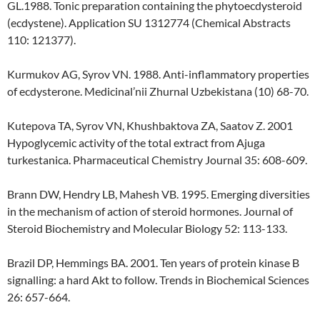
GL.1988. Tonic preparation containing the phytoecdysteroid
(ecdystene). Application SU 1312774 (Chemical Abstracts
110: 121377).
Kurmukov AG, Syrov VN. 1988. Anti-inflammatory properties
of ecdysterone. Medicinal’nii Zhurnal Uzbekistana (10) 68-70.
Kutepova TA, Syrov VN, Khushbaktova ZA, Saatov Z. 2001
Hypoglycemic activity of the total extract from Ajuga
turkestanica. Pharmaceutical Chemistry Journal 35: 608-609.
Brann DW, Hendry LB, Mahesh VB. 1995. Emerging diversities
in the mechanism of action of steroid hormones. Journal of
Steroid Biochemistry and Molecular Biology 52: 113-133.
Brazil DP, Hemmings BA. 2001. Ten years of protein kinase B
signalling: a hard Akt to follow. Trends in Biochemical Sciences
26: 657-664.