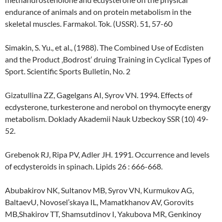
endurance of animals and on protein metabolism in the
skeletal muscles. Farmakol. Tok. (USSR). 51, 57-60
Simakin, S. Yu., et al., (1988). The Combined Use of Ecdisten
and the Product ‚Bodrost‘ druing Training in Cyclical Types of
Sport. Scientific Sports Bulletin, No. 2
Gizatullina ZZ, Gagelgans AI, Syrov VN. 1994. Effects of
ecdysterone, turkesterone and nerobol on thymocyte energy
metabolism. Doklady Akademii Nauk Uzbeckoy SSR (10) 49-
52.
Grebenok RJ, Ripa PV, Adler JH. 1991. Occurrence and levels
of ecdysteroids in spinach. Lipids 26 : 666-668.
Abubakirov NK, Sultanov MB, Syrov VN, Kurmukov AG,
BaltaevU, Novosel’skaya IL, Mamatkhanov AV, Gorovits
MB,Shakirov TT, Shamsutdinov I, Yakubova MR, Genkinoy