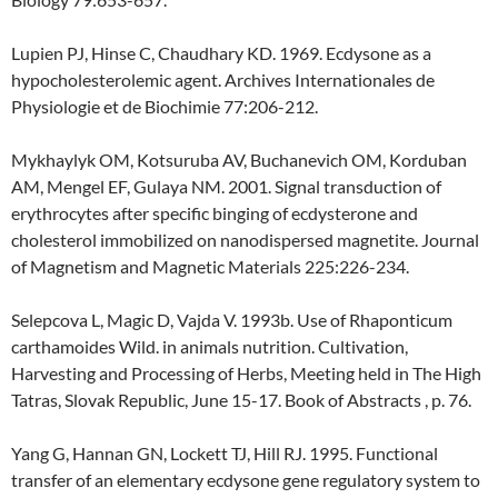
Lupien PJ, Hinse C, Chaudhary KD. 1969. Ecdysone as a
hypocholesterolemic agent. Archives Internationales de
Physiologie et de Biochimie 77:206-212.
Mykhaylyk OM, Kotsuruba AV, Buchanevich OM, Korduban
AM, Mengel EF, Gulaya NM. 2001. Signal transduction of
erythrocytes after specific binging of ecdysterone and
cholesterol immobilized on nanodispersed magnetite. Journal
of Magnetism and Magnetic Materials 225:226-234.
Selepcova L, Magic D, Vajda V. 1993b. Use of Rhaponticum
carthamoides Wild. in animals nutrition. Cultivation,
Harvesting and Processing of Herbs, Meeting held in The High
Tatras, Slovak Republic, June 15-17. Book of Abstracts , p. 76.
Yang G, Hannan GN, Lockett TJ, Hill RJ. 1995. Functional
transfer of an elementary ecdysone gene regulatory system to