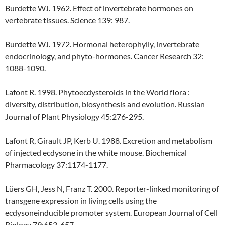
Burdette WJ. 1962. Effect of invertebrate hormones on
vertebrate tissues. Science 139: 987.
Burdette WJ. 1972. Hormonal heterophylly, invertebrate
endocrinology, and phyto-hormones. Cancer Research 32:
1088-1090.
Lafont R. 1998. Phytoecdysteroids in the World flora :
diversity, distribution, biosynthesis and evolution. Russian
Journal of Plant Physiology 45:276-295.
Lafont R, Girault JP, Kerb U. 1988. Excretion and metabolism
of injected ecdysone in the white mouse. Biochemical
Pharmacology 37:1174-1177.
Lüers GH, Jess N, Franz T. 2000. Reporter-linked monitoring of
transgene expression in living cells using the
ecdysoneinducible promoter system. European Journal of Cell
Biology 79:653-657.