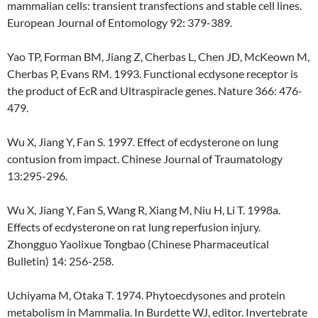
mammalian cells: transient transfections and stable cell lines.
European Journal of Entomology 92: 379-389.
Yao TP, Forman BM, Jiang Z, Cherbas L, Chen JD, McKeown M,
Cherbas P, Evans RM. 1993. Functional ecdysone receptor is
the product of EcR and Ultraspiracle genes. Nature 366: 476-
479.
Wu X, Jiang Y, Fan S. 1997. Effect of ecdysterone on lung
contusion from impact. Chinese Journal of Traumatology
13:295-296.
Wu X, Jiang Y, Fan S, Wang R, Xiang M, Niu H, Li T. 1998a.
Effects of ecdysterone on rat lung reperfusion injury.
Zhongguo Yaolixue Tongbao (Chinese Pharmaceutical
Bulletin) 14: 256-258.
Uchiyama M, Otaka T. 1974. Phytoecdysones and protein
metabolism in Mammalia. In Burdette WJ, editor. Invertebrate