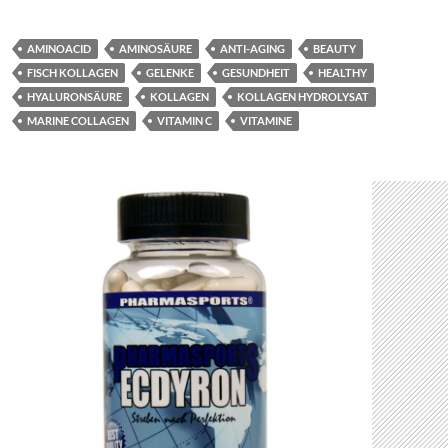
AMINOACID
AMINOSÄURE
ANTI-AGING
BEAUTY
FISCH KOLLAGEN
GELENKE
GESUNDHEIT
HEALTHY
HYALURONSÄURE
KOLLAGEN
KOLLAGEN HYDROLYSAT
MARINE COLLAGEN
VITAMIN C
VITAMINE