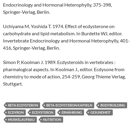
Endocrinology and Hormonal Heterophylly, 375-398,
Springer-Verlag, Berlin.
Uchiyama M, Yoshida T. 1974. Effect of ecdysterone on
carbohydrate and lipid metabolism. In Burdette WJ, editor.
Invertebrate Endocrinology and Hormonal Heterophylly, 401-
416, Springer-Verlag, Berlin.
Simon P, Koolman J. 1989. Ecdysteroids in vertebrates :
pharmalogical aspects. In Koolman J., editor. Ecdysone from
chemistry to mode of action, 254-259, Georg Thieme Verlag,
Stuttgart.
BETA ECDYSTERON
BETA-ECDYSTERON KAPSELN
BODYBUILDING
ECDYRON
ECDYSTERON
ERNÄHRUNG
GESUNDHEIT
MUSKELAUFBAU
NUTRITION