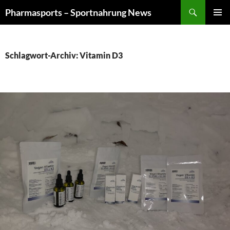
Zum
Suchen
Pharmasports – Sportnahrung News
Inhalt
PRIMÄR
springen
MENÜ
Schlagwort-Archiv: Vitamin D3