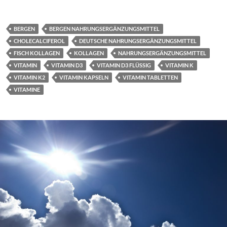
BERGEN
BERGEN NAHRUNGSERGÄNZUNGSMITTEL
CHOLECALCIFEROL
DEUTSCHE NAHRUNGSERGÄNZUNGSMITTEL
FISCH KOLLAGEN
KOLLAGEN
NAHRUNGSERGÄNZUNGSMITTEL
VITAMIN
VITAMIN D3
VITAMIN D3 FLÜSSIG
VITAMIN K
VITAMIN K2
VITAMIN KAPSELN
VITAMIN TABLETTEN
VITAMINE