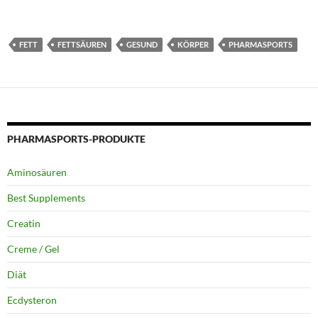
FETT
FETTSÄUREN
GESUND
KÖRPER
PHARMASPORTS
PHARMASPORTS-PRODUKTE
Aminosäuren
Best Supplements
Creatin
Creme / Gel
Diät
Ecdysteron