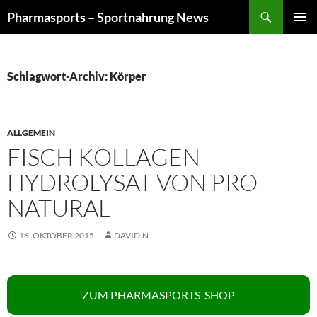
Zum
Suchen
Pharmasports – Sportnahrung News
Inhalt
PRIMÄR
springen
MENÜ
Schlagwort-Archiv: Körper
ALLGEMEIN
FISCH KOLLAGEN
HYDROLYSAT VON PRO
NATURAL
16. OKTOBER 2015
DAVID.N
ZUM PHARMASPORTS-SHOP