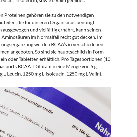
ucin, L-Isoleucin, sowie L-Valin gebildet.
on Proteinen gehören sie zu den notwendigen
teilen, die für unseren Organismus benötigt
h ausgewogen und vielfältig ernährt, kann seinen
n Aminosäuren im Normalfall recht gut decken. Im
hrungsergänzung werden BCAA’s in verschiedenen
men angeboten. So sind sie hauptsächlich in Form
eln oder Tabletten erhältlich. Pro Tagesportionen (10
masports BCAA + Glutamin eine Menge von 5 g
L-Leucin, 1250 mg L-Isoleucin, 1250 mg L-Valin).