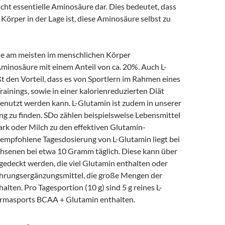
cht essentielle Aminosäure dar. Dies bedeutet, dass
Körper in der Lage ist, diese Aminosäure selbst zu
die am meisten im menschlichen Körper
nosäure mit einem Anteil von ca. 20%. Auch L-
t den Vorteil, dass es von Sportlern im Rahmen eines
inings, sowie in einer kalorienreduzierten Diät
genutzt werden kann. L-Glutamin ist zudem in unserer
ng zu finden. SDo zählen beispielsweise Lebensmittel
ark oder Milch zu den effektiven Glutamin-
e empfohlene Tagesdosierung von L-Glutamin liegt bei
senen bei etwa 10 Gramm täglich. Diese kann über
gedeckt werden, die viel Glutamin enthalten oder
ahrungsergänzungsmittel, die große Mengen der
lten. Pro Tagesportion (10 g) sind 5 g reines L-
armasports BCAA + Glutamin enthalten.