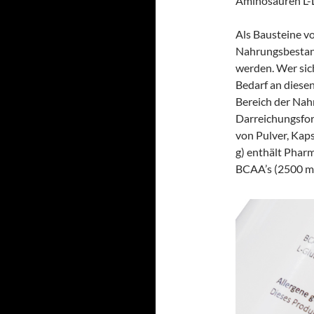
Aminosäuren L-Le
Als Bausteine v
Nahrungsbestand
werden. Wer sic
Bedarf an diese
Bereich der Na
Darreichungsfor
von Pulver, Kaps
g) enthält Phar
BCAA’s (2500 mg 