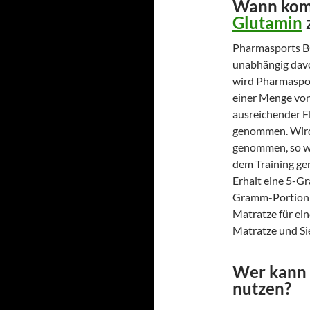
Wann kom
Glutamin
Pharmasports B
unabhängig davon
wird Pharmaspor
einer Menge vo
ausreichender Fl
genommen. Wird 
genommen, so wi
dem Training gen
Erhalt eine 5-G
Gramm-Portion e
Matratze für ei
Matratze und Si
Wer kann 
nutzen?