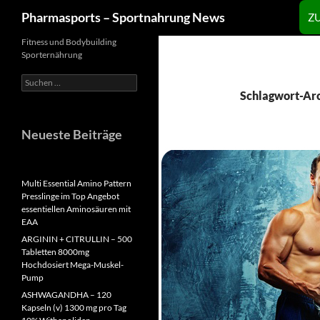
Zum
Suchen
Pharmasports – Sportnahrung News
Z
Inhalt
springen
Fitness und Bodybuilding
Sporternährung
Suchen
nach:
Schlagwort-Arch
Neueste Beiträge
Multi Essential Amino Pattern
Presslinge im Top Angebot
essentiellen Aminosäuren mit
EAA
ARGININ + CITRULLIN – 500
Tabletten 8000mg
Hochdosiert Mega-Muskel-
Pump
ASHWAGANDHA – 120
Kapseln (v) 1300 mg pro Tag