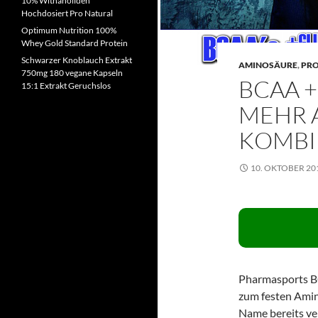
10% Withanoliden
Hochdosiert Pro Natural
Optimum Nutrition 100%
Whey Gold Standard Protein
Schwarzer Knoblauch Extrakt
AMINOSÄURE
,
PR
750mg 180 vegane Kapseln
BCAA +
15:1 Extrakt Geruchslos
MEHR 
KOMBI
10. OKTOBER 20
Pharmasports BC
zum festen Amin
Name bereits ver