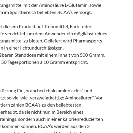
ngsmittel mit der Aminosäure L-Glutamin, sowie
em im Sportbereich beliebten BCAA’s versorgt.
i diesem Produkt auf Trennmittel, Farb- oder
e verzichtet, um dem Anwender ein möglichst reines
ngsmittel zu bieten. Geliefert wird Pharmasports
 in einer lichtundurchlässigen,
ßbaren Standdose mit einem Inhalt von 500 Gramm,
h 50 Tagesportionen á 10 Gramm entspricht.
kürzung für „branched chain amino acids“ und
zt so viel wie „verzweigtkettige Aminosäuren“. Vor
rtlern zählen BCAA’s zu den beliebtesten
rhaupt, da sie nicht nur im Bereich eines
ainings, sondern auch in einer kalorienreduzierten
tz kommen können. BCAA’s werden aus den 3