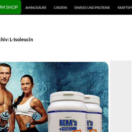
UM SHOP
AMINOSÄURE
CREATIN
EIWEISS UND PROTEINE
KRAFTSP
iv: L-Isoleucin