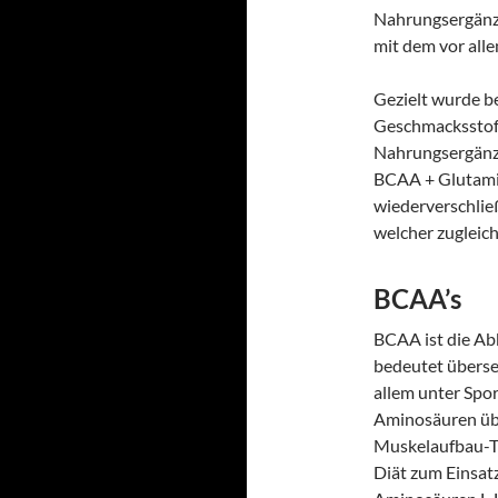
Nahrungsergänzu
mit dem vor all
Gezielt wurde be
Geschmacksstoff
Nahrungsergänzu
BCAA + Glutamin
wiederverschlie
welcher zugleic
BCAA’s
BCAA ist die Ab
bedeutet überset
allem unter Spo
Aminosäuren übe
Muskelaufbau-Tr
Diät zum Einsa