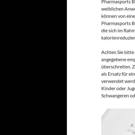
Pharmasports B
weiblichen Anw
können von eine
Pharmasports B
die sich im Rah
kalorienreduzier
Achten Sie bitt
angegebene empf
überschreiten. 
als Ersatz für 
verwendet werde
Kinder oder Juge
Schwangeren ode