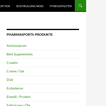
ORT KDK
BODYBUILDING NEWS
FITNESSATHLETEN
PHARMASPORTS-PRODUKTE
Aminosäuren
Best Supplements
Creatin
Creme / Gel
Diät
Ecdysteron
Eiweiß / Protein
Fettsäuren / Öle