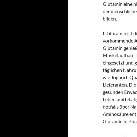
Glutamin eine ni
der menschliche 
bilden.
L-Glutamin ist 
vorkommende Ami
Glutamin genieß
Muskelaufbau-Tra
eingesetzt und 
täglichen Nahru
wie Joghurt, Qu
Lieferanten. Di
gesunden Erwach
Lebensmittel ab
notfalls über N
Aminosäure entha
Glutamin in Ph