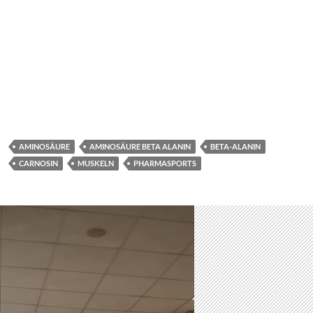
AMINOSÄURE
AMINOSÄURE BETA ALANIN
BETA-ALANIN
CARNOSIN
MUSKELN
PHARMASPORTS