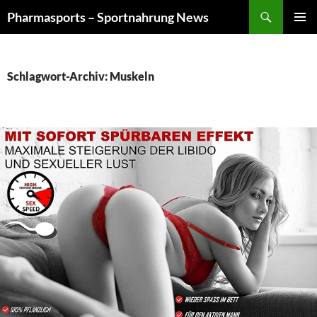
Zum
Suchen
Pharmasports – Sportnahrung News
Inhalt
PRIMÄR
springen
MENÜ
Schlagwort-Archiv: Muskeln