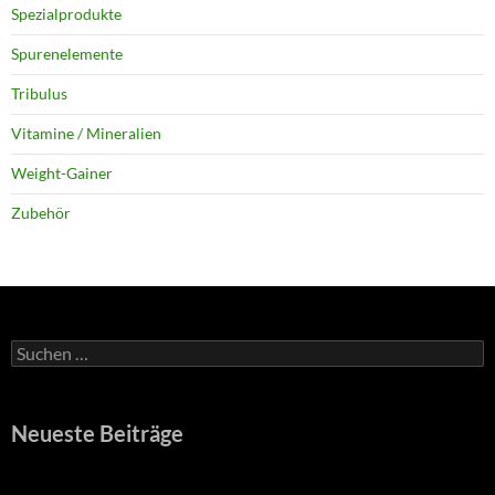
Spezialprodukte
Spurenelemente
Tribulus
Vitamine / Mineralien
Weight-Gainer
Zubehör
Suchen
nach:
Neueste Beiträge