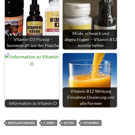
Müde, schwach und
Vitamin D3 Flüssig –
abgeschlagen – Vitamin B12
Sonnenkraft aus der Flasche
könnte helfen
Vitamin B12 Wirkung
Einnahme Dosierung und
Information zu Vitamin D
alle Formen
BIOFLAVONOIDS
C 1000+
SCITEC
VITAMIN C