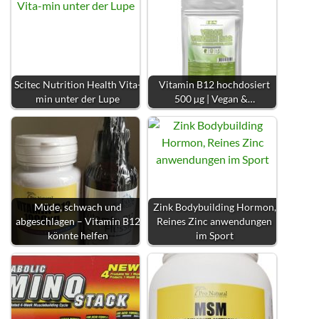
Scitec Nutrition Health Vita-
Vitamin B12 hochdosiert
min unter der Lupe
500 µg | Vegan &…
Müde, schwach und
Zink Bodybuilding Hormon,
abgeschlagen – Vitamin B12
Reines Zinc anwendungen
könnte helfen
im Sport