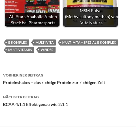
MSM Pulver
All-Stars Anabolic Amino
(Methylsulfonylmethan) von
Stack bei Pharmasports
Vita Natura
B KOMPLEX
MULTI VITA
MULTI VITA + SPEZIAL B KOMPLEX
MULTIVITAMIN
WEIDER
Beitragsnavigation
VORHERIGER BEITRAG
Proteinshakes – das richtige Protein zur richtigen Zeit
NÄCHSTER BEITRAG
BCAA 4:1:1 Effekt genau wie 2:1:1