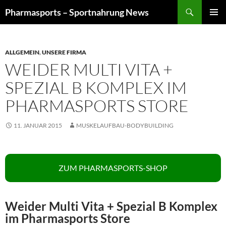
Zum
Suchen
Pharmasports – Sportnahrung News
Inhalt
PRIMÄR
springen
MENÜ
ALLGEMEIN
,
UNSERE FIRMA
WEIDER MULTI VITA +
SPEZIAL B KOMPLEX IM
PHARMASPORTS STORE
11. JANUAR 2015
MUSKELAUFBAU-BODYBUILDING
ZUM PHARMASPORTS-SHOP
Weider Multi Vita + Spezial B Komplex
im Pharmasports Store