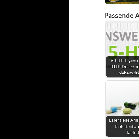
Passende A
5-HTP Eigensch
HTP Dosierun
Nebenwir
Essentielle Ami
Tablettenfo
Tablet