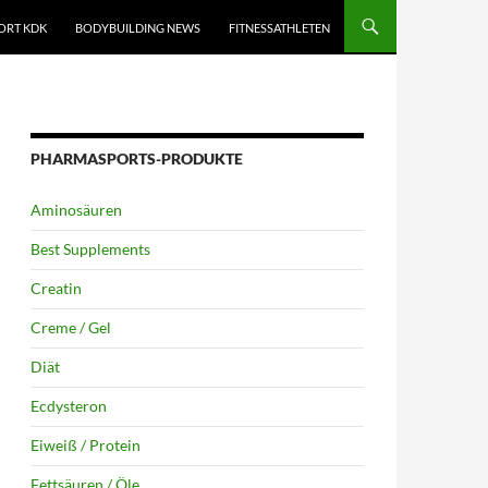
ORT KDK
BODYBUILDING NEWS
FITNESSATHLETEN
PHARMASPORTS-PRODUKTE
Aminosäuren
Best Supplements
Creatin
Creme / Gel
Diät
Ecdysteron
Eiweiß / Protein
Fettsäuren / Öle