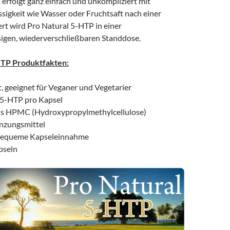
 erfolgt ganz einfach und unkompliziert mit
sigkeit wie Wasser oder Fruchtsaft nach einer
ert wird Pro Natural 5-HTP in einer
sigen, wiederverschließbaren Standdose.
HTP Produktfakten:
, geeignet für Veganer und Vegetarier
 5-HTP pro Kapsel
aus HPMC (Hydroxypropylmethylcellulose)
nzungsmittel
 bequeme Kapseleinnahme
pseln