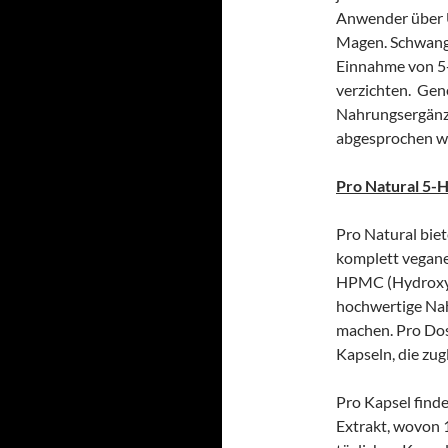
Anwender über Ü
Magen. Schwanger
Einnahme von 5
verzichten. Gene
Nahrungsergänz
abgesprochen w
Pro Natural 5-
Pro Natural bie
komplett vegane 
HPMC (Hydroxypr
hochwertige Nah
machen. Pro Dos
Kapseln, die zug
Pro Kapsel find
Extrakt, wovon 