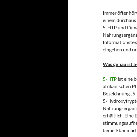
Immer öfter hör
einem durchaus
5-HTP und für wa
Nahrungsergänzu
Informationstext
eingehen und un
Was genau ist 
5-HTP
ist eine 
afrikanischen Pf
Bezeichnung „5-
5-Hydroxytrypto
Nahrungsergänzu
erhältlich. Ein
stimmungsaufhe
bemerkbar mach