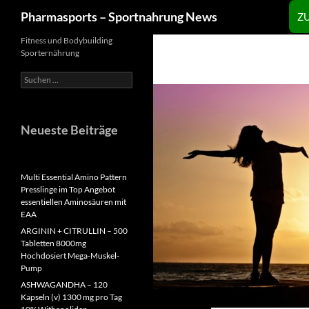
Zum
Suchen
Pharmasports – Sportnahrung News
Z
Inhalt
springen
Fitness und Bodybuilding
Sporternährung
Suchen
nach:
Neueste Beiträge
Multi Essential Amino Pattern
Presslinge im Top Angebot
essentiellen Aminosäuren mit
EAA
ARGININ + CITRULLIN – 500
Tabletten 8000mg
Hochdosiert Mega-Muskel-
Pump
ASHWAGANDHA – 120
Kapseln (v) 1300 mg pro Tag