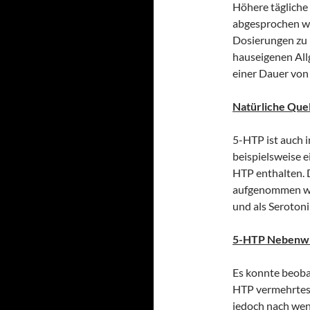
Höhere tägliche
abgesprochen we
Dosierungen zu 
hauseigenen All
einer Dauer vo
Natürliche Que
5-HTP ist auch i
beispielsweise e
HTP enthalten. 
aufgenommen wir
und als Serotoni
5-HTP Nebenw
Es konnte beoba
HTP vermehrtes 
jedoch nach wen