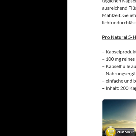
täglichen Kapsel
ausreichend Flüs
Mahlzeit. Gelief
lichtundurchläs
Pro Natural 5-
– Kapselprodukt
– 100 mg reines
– Kapselhülle 
– Nahrungsergä
– einfache und
– Inhalt: 200 Ka