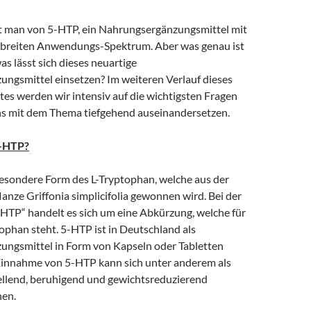
t man von 5-HTP, ein Nahrungsergänzungsmittel mit
 breiten Anwendungs-Spektrum. Aber was genau ist
s lässt sich dieses neuartige
ngsmittel einsetzen? Im weiteren Verlauf dieses
es werden wir intensiv auf die wichtigsten Fragen
s mit dem Thema tiefgehend auseinandersetzen.
5-HTP?
besondere Form des L-Tryptophan, welche aus der
lanze Griffonia simplicifolia gewonnen wird. Bei der
HTP“ handelt es sich um eine Abkürzung, welche für
phan steht. 5-HTP ist in Deutschland als
ngsmittel in Form von Kapseln oder Tabletten
e Einnahme von 5-HTP kann sich unter anderem als
llend, beruhigend und gewichtsreduzierend
en.