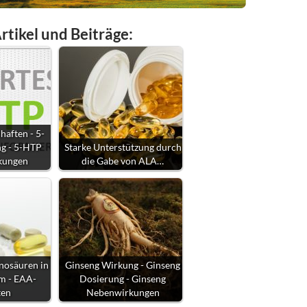
rtikel und Beiträge:
aften - 5-
g - 5-HTP
Starke Unterstützung durch
kungen
die Gabe von ALA…
nosäuren in
Ginseng Wirkung - Ginseng
rm - EAA-
Dosierung - Ginseng
ten
Nebenwirkungen