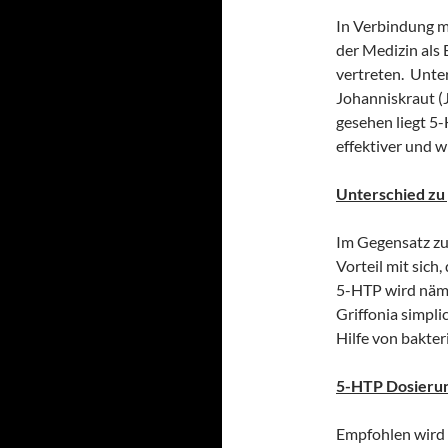
In Verbindung m
der Medizin als
vertreten. Unte
Johanniskraut 
gesehen liegt 5-
effektiver und w
Unterschied zu
Im Gegensatz z
Vorteil mit sich
5-HTP wird näml
Griffonia simpli
Hilfe von bakter
5-HTP Dosieru
Empfohlen wird 