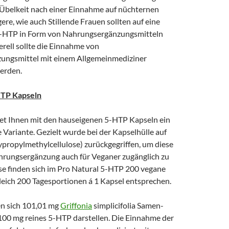
belkeit nach einer Einnahme auf nüchternen
e, wie auch Stillende Frauen sollten auf eine
-HTP in Form von Nahrungsergänzungsmitteln
rell sollte die Einnahme von
ungsmittel mit einem Allgemeinmediziner
erden.
HTP Kapseln
tet Ihnen mit den hauseigenen 5-HTP Kapseln ein
Variante. Gezielt wurde bei der Kapselhülle auf
opylmethylcellulose) zurückgegriffen, um diese
rungsergänzung auch für Veganer zugänglich zu
e finden sich im Pro Natural 5-HTP 200 vegane
leich 200 Tagesportionen á 1 Kapsel entsprechen.
en sich 101,01 mg
Griffonia
simplicifolia Samen-
100 mg reines 5-HTP darstellen. Die Einnahme der