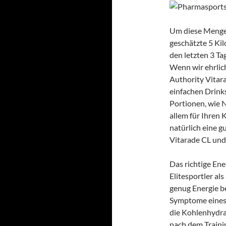
Um diese Menge 
geschätzte 5 Ki
den letzten 3 T
Wenn wir ehrlich
Authority Vitar
einfachen Drink
Portionen, wie N
allem für Ihren 
natürlich eine 
Vitarade CL und
Das richtige Ene
Elitesportler al
genug Energie be
Symptome eines 
die Kohlenhydra
nach dem Trainin