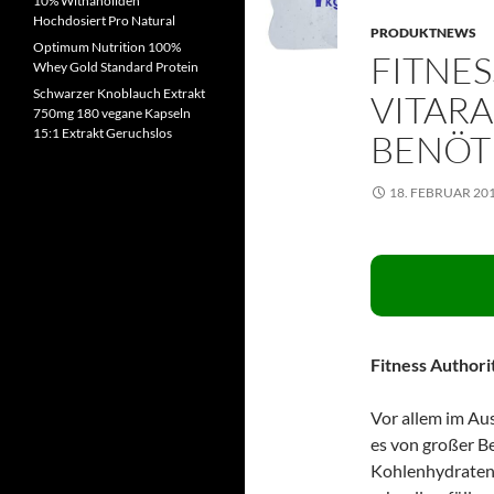
10% Withanoliden
Hochdosiert Pro Natural
PRODUKTNEWS
Optimum Nutrition 100%
FITNES
Whey Gold Standard Protein
Schwarzer Knoblauch Extrakt
VITARA
750mg 180 vegane Kapseln
15:1 Extrakt Geruchslos
BENÖT
18. FEBRUAR 20
Fitness Authori
Vor allem im Au
es von großer 
Kohlenhydraten 