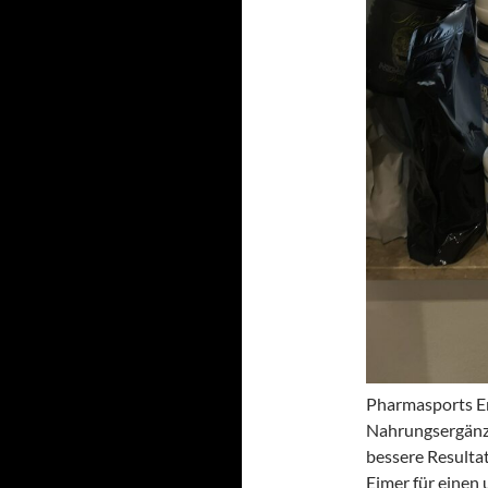
Pharmasports En
Nahrungsergänz
bessere Resultat
Eimer für einen