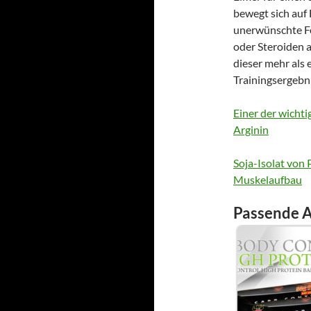
bewegt sich auf
unerwünschte Fo
oder Steroiden a
dieser mehr als 
Trainingsergebn
Einer der wicht
Arginin
Soja-Isolat von
Muskelaufbau
Passende A