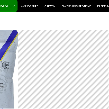
UM SHOP
AMINOSÄURE
CREATIN
EIWEISS UND PROTEINE
KRAFTSP