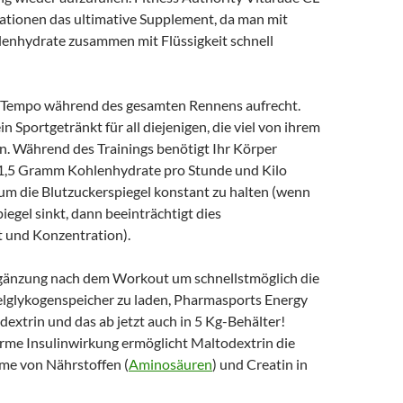
tuationen das ultimative Supplement, da man mit
hlenhydrate zusammen mit Flüssigkeit schnell
s Tempo während des gesamten Rennens aufrecht.
in Sportgetränkt für all diejenigen, die viel von ihrem
n. Während des Trainings benötigt Ihr Körper
1,5 Gramm Kohlenhydrate pro Stunde und Kilo
um die Blutzuckerspiegel konstant zu halten (wenn
iegel sinkt, dann beeinträchtigt dies
 und Konzentration).
rgänzung nach dem Workout um schnellstmöglich die
lglykogenspeicher zu laden, Pharmasports Energy
extrin und das ab jetzt auch in 5 Kg-Behälter!
rme Insulinwirkung ermöglicht Maltodextrin die
me von Nährstoffen (
Aminosäuren
) und Creatin in