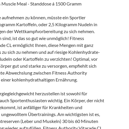
aufnehmen zu können, müsste ein Sportler
logramm Kartoffeln, oder 2,5 Kilogramm Nudeln in
agen der Wettkampfvorbereitung zu sich nehmen.
 sind, ist das so gut wie unmöglich! Fitness
ade CL ermöglicht Ihnen, diese Mengen mit ganz
s zu sich zu nehmen und auf riesige Kohlenhydrate-
udeln oder Kartoffeln zu verzichten! Optimal, vor
Körper gut und starke zu versorgen, empfiehlt sich
gute Abwechslung zwischen Fitness Authority
 einer kohlenhydrathaltigen Ernährung.
rgiegleichgewicht herzustellen ist sowohl für
s auch Sportenthusiasten wichtig. Ein Körper, der nicht
kommt, ist anfälliger für Krankheiten und
ungewolltem Übertrainings. Am wichtigsten ist es,
treserven (Leber und Muskeln) 30 bis 60 Minuten
g wieder aufzufüllen. Fitness Authority Vitarade CL