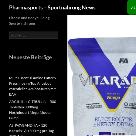
Zum
Suchen
Pharmasports – Sportnahrung News
Z
Inhalt
springen
Fitness und Bodybuilding
Sporternährung
Suchen
nach:
Neueste Beiträge
Multi Essential Amino Pattern
Presslinge im Top Angebot
essentiellen Aminosäuren mit
EAA
ARGININ + CITRULLIN – 500
Tabletten 8000mg
Hochdosiert Mega-Muskel-
Pump
ASHWAGANDHA – 120
Kapseln (v) 1300 mg pro Tag