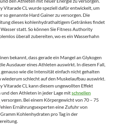
n und den Athleten mit neuer Energie zu versorgen.
y Vitarade CL wurde speziell dafür entwickelt, um
er so genannte Hard Gainer zu versorgen. Die
itung dieses kohlenhydrathaltigem Getränkes findet
 Wasser statt. So können Sie Fitness Authority
blemlos überall zubereiten, wo es ein Wasserhahn
meinen bekannt, dass gerade ein Mangel an Glykogen
 die Ausdauer eines Athleten auswirkt. In diesem Fall,
genauso wie die Intensität einfach nicht gehalten
h wiederum schlecht auf den Muskelaufbau auswirkt.
ty Vitarade CL kann diesem ungewollten Effekt
 und den Athleten in jeder Lage mit
schnellen
n
versorgen. Bei einem Körpergewicht von 70 – 75
ehlen Ernährungsexperten eine Zufuhr von
 Gramm Kohlenhydraten pro Tag in der
reitung.