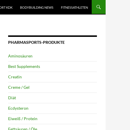
ORT KDK
BODYBUILDING NEWS
FITNESSATHLETEN
PHARMASPORTS-PRODUKTE
Aminosäuren
Best Supplements
Creatin
Creme / Gel
Diät
Ecdysteron
Eiweiß / Protein
Fettsäuren / Öle