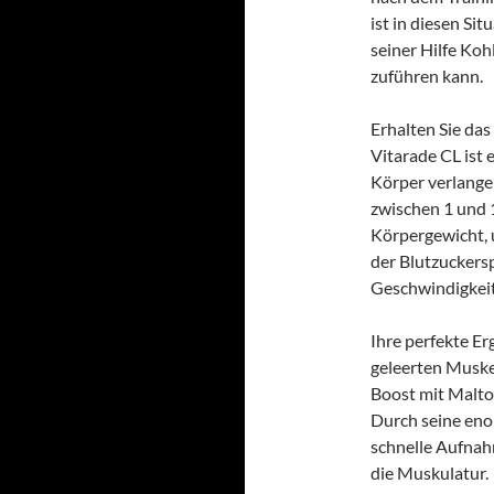
ist in diesen Si
seiner Hilfe Ko
zuführen kann.
Erhalten Sie da
Vitarade CL ist e
Körper verlange
zwischen 1 und 
Körpergewicht, 
der Blutzuckersp
Geschwindigkeit
Ihre perfekte E
geleerten Muske
Boost mit Maltod
Durch seine eno
schnelle Aufnah
die Muskulatur.