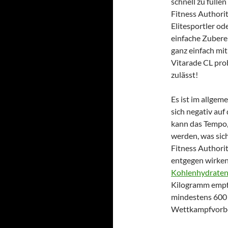
schnell zu fülle
Fitness Authorit
Elitesportler od
einfache Zubere
ganz einfach mit
Vitarade CL pro
zulässt!
Es ist im allge
sich negativ auf
kann das Tempo, 
werden, was sic
Fitness Authori
entgegen wirken
Kohlenhydrate
Kilogramm empf
mindestens 600
Wettkampfvorbe