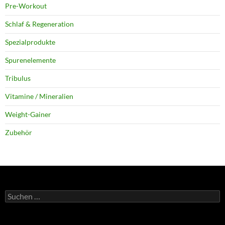
Pre-Workout
Schlaf & Regeneration
Spezialprodukte
Spurenelemente
Tribulus
Vitamine / Mineralien
Weight-Gainer
Zubehör
Suchen
nach: