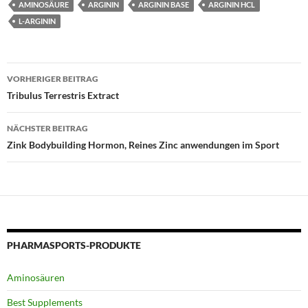
AMINOSÄURE
ARGININ
ARGININ BASE
ARGININ HCL
L-ARGININ
Beitragsnavigation
VORHERIGER BEITRAG
Tribulus Terrestris Extract
NÄCHSTER BEITRAG
Zink Bodybuilding Hormon, Reines Zinc anwendungen im Sport
PHARMASPORTS-PRODUKTE
Aminosäuren
Best Supplements