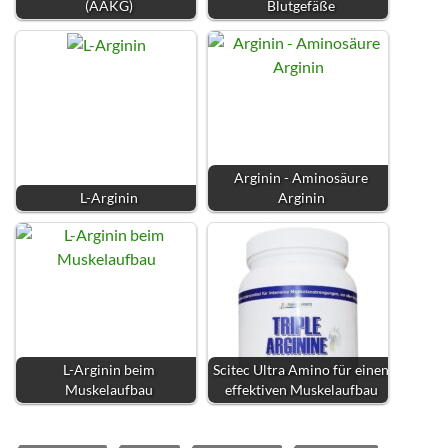
(AAKG)
Blutgefäße
Arginin - Aminosäure
L-Arginin
Arginin
L-Arginin beim
Scitec Ultra Amino für einen
Muskelaufbau
effektiven Muskelaufbau