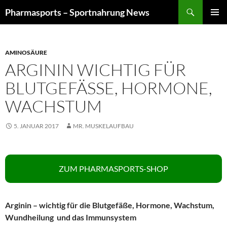
Zum
Suchen
Pharmasports – Sportnahrung News
Inhalt
PRIMÄR
springen
MENÜ
AMINOSÄURE
ARGININ WICHTIG FÜR
BLUTGEFÄSSE, HORMONE, W
ACHSTUM
5. JANUAR 2017
MR. MUSKELAUFBAU
ZUM PHARMASPORTS-SHOP
Arginin – wichtig für die Blutgefäße, Hormone, Wachstum,
Wundheilung und das Immunsystem