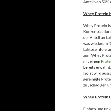
Anteil von 50% 
Whey Protein Is
Whey Protein Is
Konzentrat durc
der Anteil an La
was wiederum für
Laktoseintolera
zum Whey Protei
mit einem
Prote
bereits erwähnt.
Isolat wird auss
gereinigte Prote
zu „schädigen un
Whey Protein H
Einfach und unk