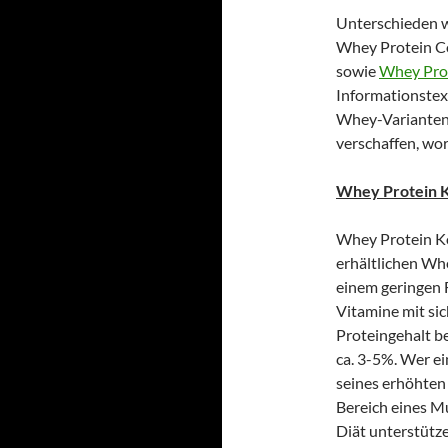
Unterschieden w
Whey Protein Co
sowie
Whey Pro
Informationstext
Whey-Varianten 
verschaffen, wor
Whey Protein K
Whey Protein Kon
erhältlichen Wh
einem geringen F
Vitamine mit sic
Proteingehalt be
ca. 3-5%. Wer e
seines erhöhten 
Bereich eines M
Diät unterstütz