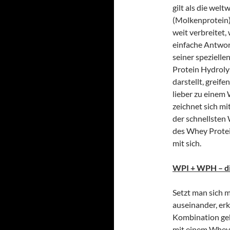
gilt als die wel
(Molkenprotein)
weit verbreitet,
einfache Antwor
seiner speziell
Protein Hydroly
darstellt, grei
lieber zu einem
zeichnet sich mi
der schnellsten 
des Whey Protein
mit sich.
WPI + WPH – di
Setzt man sich 
auseinander, erk
Kombination geb
mit einem Whey 