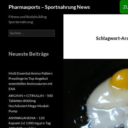
Zum
Suchen
Pharmasports – Sportnahrung News
Z
Inhalt
springen
Fitness und Bodybuilding
Sporternährung
Suchen
nach:
Schlagwort-Arc
Neueste Beiträge
Multi Essential Amino Pattern
Presslinge im Top Angebot
essentiellen Aminosäuren mit
EAA
ARGININ + CITRULLIN – 500
Tabletten 8000mg
Hochdosiert Mega-Muskel-
Pump
ASHWAGANDHA – 120
Kapseln (v) 1300 mg pro Tag