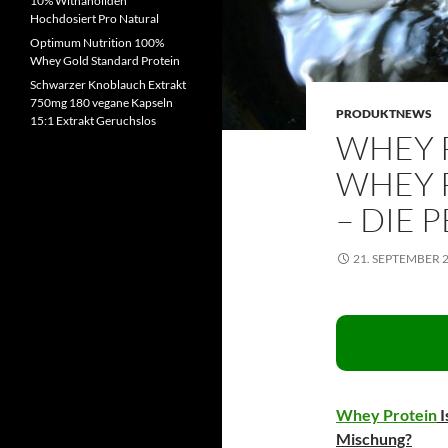
10% Withanoliden
Hochdosiert Pro Natural
Optimum Nutrition 100%
Whey Gold Standard Protein
Schwarzer Knoblauch Extrakt
750mg 180 vegane Kapseln
PRODUKTNEWS
15:1 Extrakt Geruchslos
WHEY P
WHEY 
– DIE 
21. SEPTEMBER 
Whey Protein
I
Mischung?