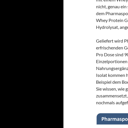
nicht, genau ein
dem Pharmasport
Whey Protein G
Hydrolysat, ange
Geliefert wird P
erfrischenden Ge
Pro Dose sind 9
Einzelportionen
Nahrungsergänz
Isolat kommen h
Beispiel dem Bo
Sie wissen, wie
zusammensetzt,
nochmals aufgef