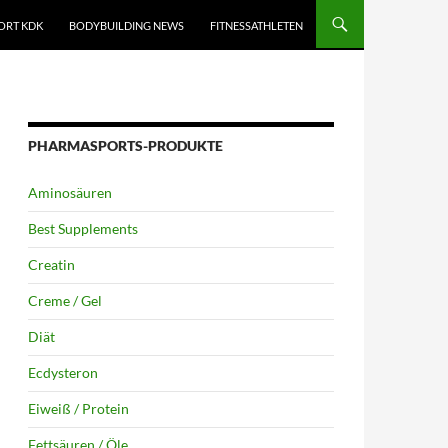
ORT KDK
BODYBUILDING NEWS
FITNESSATHLETEN
PHARMASPORTS-PRODUKTE
Aminosäuren
Best Supplements
Creatin
Creme / Gel
Diät
Ecdysteron
Eiweiß / Protein
Fettsäuren / Öle