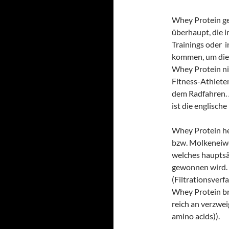
Whey Protein ge
überhaupt, die 
Trainings oder i
kommen, um die 
Whey Protein ni
Fitness-Athlete
dem Radfahren.
ist die englisch
Whey Protein he
bzw. Molkeneiwe
welches hauptsä
gewonnen wird. 
(Filtrationsver
Whey Protein bri
reich an verzwe
amino acids)).