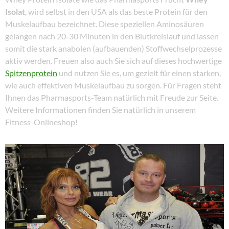
Isolat
, wird selbst in den USA als das beste Protein für den
Muskelaufbau bezeichnet. Diese speziellen Aminosäuren
gelangen nach 20-30 Minuten in den Blutkreislauf und lassen
somit die stark anabolen (aufbauenden) Stoffwechselprozesse
aktiv werden. Freuen also auch Sie sich auf dieses hochwertige
Spitzenprotein
und nutzen Sie es, um gezielt für einen starken,
wie auch effektiven Muskelaufbau zu sorgen. Für Fragen steht
Ihnen das Pharmasports-Team natürlich mit Freude zur Seite.
Weitere Informationen finden Sie natürlich in unserem
Fitness-Onlineshop!