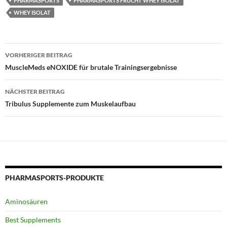
PHARMASPORTS
PHARMASPORTS FRUCHT WHEY ISOLAT
WHEY ISOLAT
Beitragsnavigation
VORHERIGER BEITRAG
MuscleMeds eNOXIDE für brutale Trainingsergebnisse
NÄCHSTER BEITRAG
Tribulus Supplemente zum Muskelaufbau
PHARMASPORTS-PRODUKTE
Aminosäuren
Best Supplements