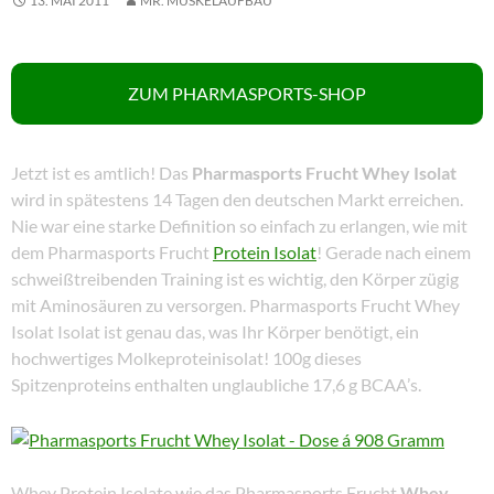
13. MAI 2011
MR. MUSKELAUFBAU
ZUM PHARMASPORTS-SHOP
Jetzt ist es amtlich! Das
Pharmasports Frucht Whey Isolat
wird in spätestens 14 Tagen den deutschen Markt erreichen.
Nie war eine starke Definition so einfach zu erlangen, wie mit
dem Pharmasports Frucht
Protein Isolat
! Gerade nach einem
schweißtreibenden Training ist es wichtig, den Körper zügig
mit Aminosäuren zu versorgen. Pharmasports Frucht Whey
Isolat Isolat ist genau das, was Ihr Körper benötigt, ein
hochwertiges Molkeproteinisolat! 100g dieses
Spitzenproteins enthalten unglaubliche 17,6 g BCAA’s.
Whey Protein Isolate wie das Pharmasports Frucht
Whey