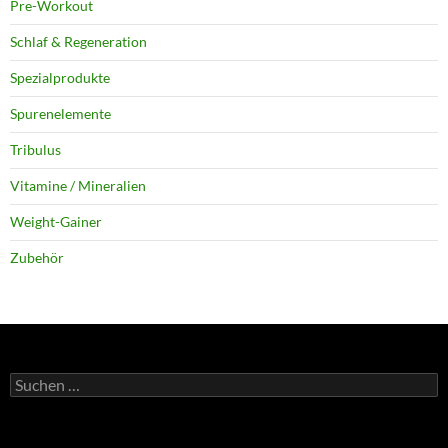
Pre-Workout
Schlaf & Regeneration
Spezialprodukte
Spurenelemente
Tribulus
Vitamine / Mineralien
Weight-Gainer
Zubehör
Suchen
nach: