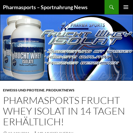
Zum
Suchen
Pharmasports – Sportnahrung News
Inhalt
PRIMÄR
springen
MENÜ
EIWEISS UND PROTEINE
,
PRODUKTNEWS
PHARMASPORTS FRUCHT
WHEY ISOLAT IN 14 TAGEN
ERHÄLTLICH!