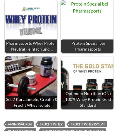
Pharmasports Whey Protein
Protein Spezial bei
Neutral - einfach und…
Pharmasports
Optimum Nutrition (ON)
Set 2 Kurzahnteln, Creatin &
100% Whey Protein Gold
Frucht Whey Isolate
Standard
AMINOSÄUREN
FRUCHT WHEY
FRUCHT WHEY ISOLAT