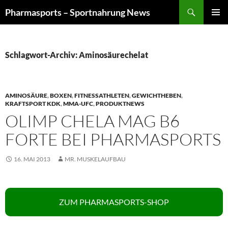
Zum
Suchen
Pharmasports – Sportnahrung News
Inhalt
PRIMÄR
springen
MENÜ
Schlagwort-Archiv: Aminosäurechelat
AMINOSÄURE
,
BOXEN
,
FITNESSATHLETEN
,
GEWICHTHEBEN
,
KRAFTSPORT KDK
,
MMA-UFC
,
PRODUKTNEWS
OLIMP CHELA MAG B6
FORTE BEI PHARMASPORTS
16. MAI 2013
MR. MUSKELAUFBAU
ZUM PHARMASPORTS-SHOP