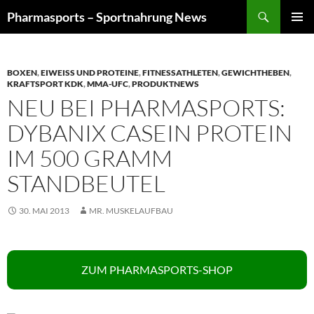
Zum
Suchen
Pharmasports – Sportnahrung News
Inhalt
PRIMÄR
springen
MENÜ
BOXEN
,
EIWEISS UND PROTEINE
,
FITNESSATHLETEN
,
GEWICHTHEBEN
,
KRAFTSPORT KDK
,
MMA-UFC
,
PRODUKTNEWS
NEU BEI PHARMASPORTS:
DYBANIX CASEIN PROTEIN
IM 500 GRAMM
STANDBEUTEL
30. MAI 2013
MR. MUSKELAUFBAU
ZUM PHARMASPORTS-SHOP