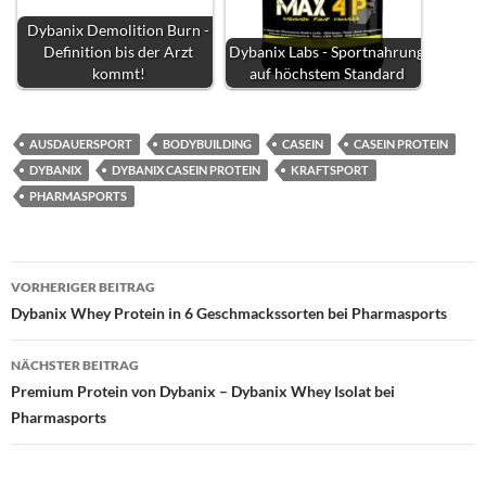
Dybanix Demolition Burn -
Definition bis der Arzt
Dybanix Labs - Sportnahrung
kommt!
auf höchstem Standard
AUSDAUERSPORT
BODYBUILDING
CASEIN
CASEIN PROTEIN
DYBANIX
DYBANIX CASEIN PROTEIN
KRAFTSPORT
PHARMASPORTS
Beitragsnavigation
VORHERIGER BEITRAG
Dybanix Whey Protein in 6 Geschmackssorten bei Pharmasports
NÄCHSTER BEITRAG
Premium Protein von Dybanix – Dybanix Whey Isolat bei
Pharmasports