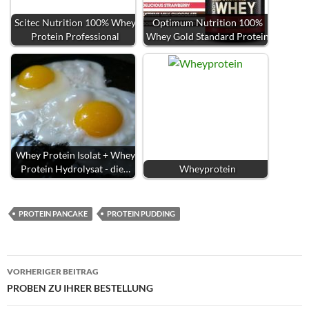
Scitec Nutrition 100% Whey
Optimum Nutrition 100%
Protein Professional
Whey Gold Standard Protein
Whey Protein Isolat + Whey
Protein Hydrolysat - die…
Wheyprotein
PROTEIN PANCAKE
PROTEIN PUDDING
Beitragsnavigation
VORHERIGER BEITRAG
PROBEN ZU IHRER BESTELLUNG