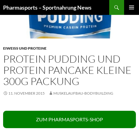
Zum
Suchen
Pharmasports – Sportnahrung News
Inhalt
PRIMÄR
springen
MENÜ
EIWEISS UND PROTEINE
PROTEIN PUDDING UND
PROTEIN PANCAKE KLEINE
300G PACKUNG
11. NOVEMBER 2015
MUSKELAUFBAU-BODYBUILDING
ZUM PHARMASPORTS-SHOP