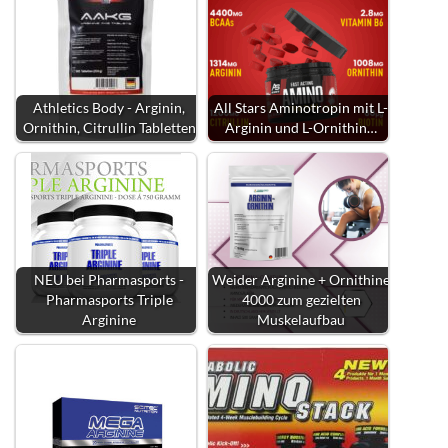
Athletics Body - Arginin,
All Stars Aminotropin mit L-
Ornithin, Citrullin Tabletten
Arginin und L-Ornithin…
NEU bei Pharmasports -
Weider Arginine + Ornithine
Pharmasports Triple
4000 zum gezielten
Arginine
Muskelaufbau