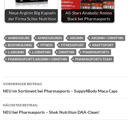
Neue Arginin Big Kapseln
All-Stars Anabolic Amino
der Firma Scitec Nutrition
Stack bei Pharmasports
AMINOSÄURE
AMINOSÄUREN
ARGININ
ARGININ + ORNITHIN
BODYBUILDING
FITNESS
FITNESSSPORT
KRAFTSPORT
L-ARGININ
L-ORNITHIN
ORNITHIN
PHARMASPORTS
PHARMASPORTS ARGININ + ORNITHIN
PHARMASPORTS-TEAM
Beitragsnavigation
VORHERIGER BEITRAG
NEU im Sortiment bei Pharmasports – Supps4Body Maca Caps
NÄCHSTER BEITRAG
NEU bei Pharmasports – Shok Nutrition DAA-Clean!