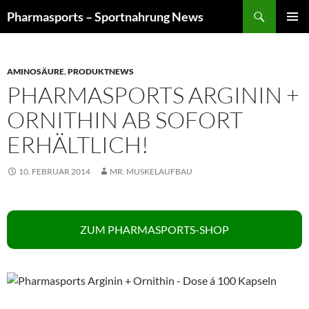
Zum
Suchen
Pharmasports – Sportnahrung News
Inhalt
PRIMÄR
springen
MENÜ
AMINOSÄURE
,
PRODUKTNEWS
PHARMASPORTS ARGININ +
ORNITHIN AB SOFORT
ERHÄLTLICH!
10. FEBRUAR 2014
MR. MUSKELAUFBAU
ZUM PHARMASPORTS-SHOP