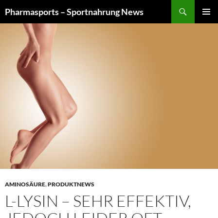
Zum
Suchen
Pharmasports – Sportnahrung News
Inhalt
PRIMÄR
springen
MENÜ
AMINOSÄURE
,
PRODUKTNEWS
L-LYSIN – SEHR EFFEKTIV,