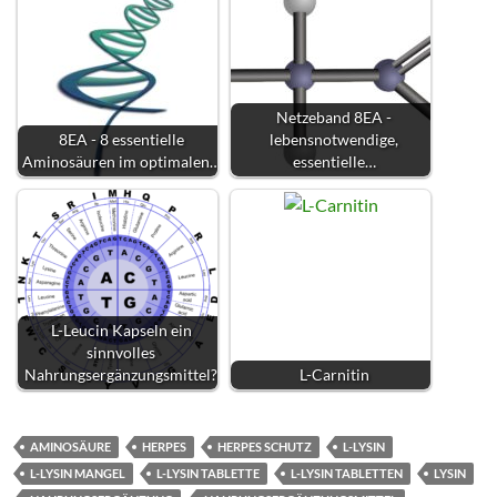
Netzeband 8EA -
8EA - 8 essentielle
lebensnotwendige,
Aminosäuren im optimalen…
essentielle…
L-Leucin Kapseln ein
sinnvolles
Nahrungsergänzungsmittel?
L-Carnitin
AMINOSÄURE
HERPES
HERPES SCHUTZ
L-LYSIN
L-LYSIN MANGEL
L-LYSIN TABLETTE
L-LYSIN TABLETTEN
LYSIN