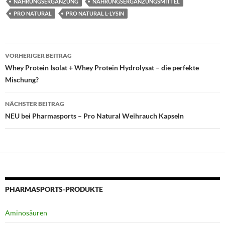
NAHRUNGSERGÄNZUNG
NAHRUNGSERGÄNZUNGSMITTEL
PRO NATURAL
PRO NATURAL L-LYSIN
Beitragsnavigation
VORHERIGER BEITRAG
Whey Protein Isolat + Whey Protein Hydrolysat – die perfekte
Mischung?
NÄCHSTER BEITRAG
NEU bei Pharmasports – Pro Natural Weihrauch Kapseln
PHARMASPORTS-PRODUKTE
Aminosäuren