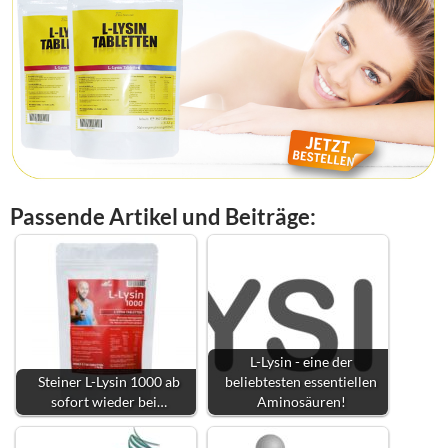
Passende Artikel und Beiträge:
L-Lysin - eine der
Steiner L-Lysin 1000 ab
beliebtesten essentiellen
sofort wieder bei…
Aminosäuren!