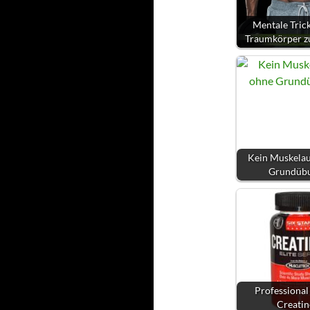
Mentale Tric
Traumkörper z
Kein Muskela
Grundüb
Professional
Creati