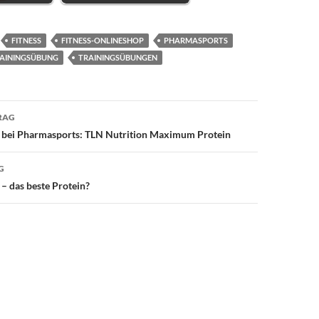
FITNESS
FITNESS-ONLINESHOP
PHARMASPORTS
AININGSÜBUNG
TRAININGSÜBUNGEN
avigation
RAG
 bei Pharmasports: TLN Nutrition Maximum Protein
G
– das beste Protein?