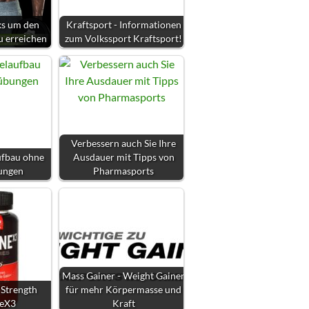
ks um den
Kraftsport - Informationen
u erreichen
zum Volkssport Kraftsport!
Verbessern auch Sie Ihre
ufbau ohne
Ausdauer mit Tipps von
ungen
Pharmasports
Mass Gainer - Weight Gainer
 Strength
für mehr Körpermasse und
neX3
Kraft