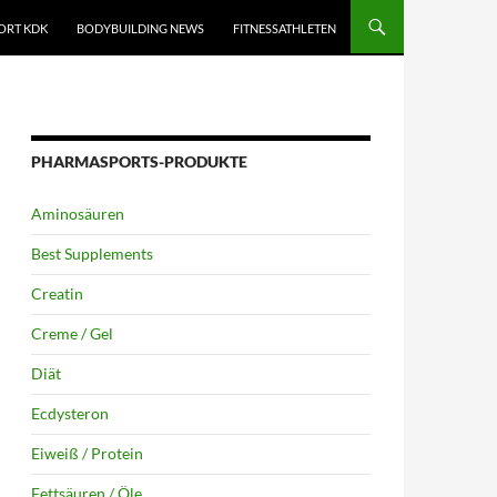
ORT KDK
BODYBUILDING NEWS
FITNESSATHLETEN
PHARMASPORTS-PRODUKTE
Aminosäuren
Best Supplements
Creatin
Creme / Gel
Diät
Ecdysteron
Eiweiß / Protein
Fettsäuren / Öle