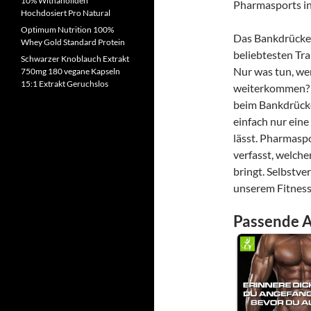
10% Withanoliden
Hochdosiert Pro Natural
Optimum Nutrition 100%
Das Bankdrücken 
Whey Gold Standard Protein
beliebtesten Tr
Schwarzer Knoblauch Extrakt
Nur was tun, we
750mg 180 vegane Kapseln
15:1 Extrakt Geruchslos
weiterkommen
beim Bankdrücke
einfach nur eine
lässt. Pharmaspo
verfasst, welche
bringt. Selbstve
unserem Fitnes
Passende A