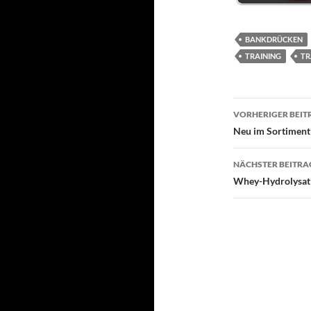
BANKDRÜCKEN
TRAINING
TR
Beitragsn
VORHERIGER BEIT
Neu im Sortiment
NÄCHSTER BEITRA
Whey-Hydrolysat 