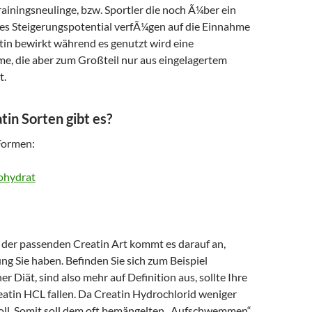
rainingsneulinge, bzw. Sportler die noch Ã¼ber ein
s Steigerungspotential verfÃ¼gen auf die Einnahme
tin bewirkt während es genutzt wird eine
, die aber zum Großteil nur aus eingelagertem
t.
in Sorten gibt es?
Formen:
ohydrat
 der passenden Creatin Art kommt es darauf an,
ng Sie haben. Befinden Sie sich zum Beispiel
r Diät, sind also mehr auf Definition aus, sollte Ihre
eatin HCL fallen. Da Creatin Hydrochlorid weniger
oll. Somit soll dem oft bemängelten „Aufschwemmen“