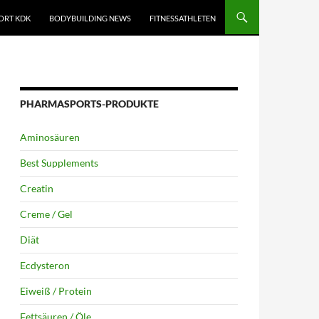
ORT KDK
BODYBUILDING NEWS
FITNESSATHLETEN
PHARMASPORTS-PRODUKTE
Aminosäuren
Best Supplements
Creatin
Creme / Gel
Diät
Ecdysteron
Eiweiß / Protein
Fettsäuren / Öle