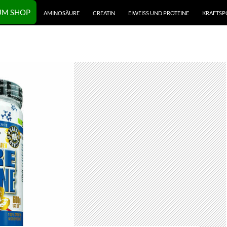
UM SHOP
AMINOSÄURE
CREATIN
EIWEISS UND PROTEINE
KRAFTSP