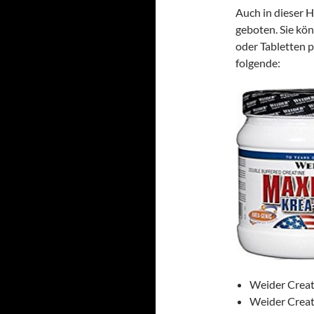
Auch in dieser H
geboten. Sie kö
oder Tabletten p
folgende:
Weider Creat
Weider Crea