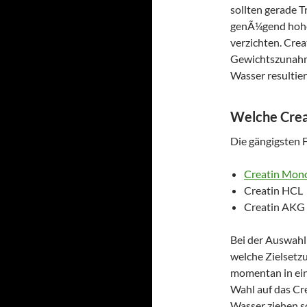
sollten gerade T
genÃ¼gend hohe
verzichten. Crea
Gewichtszunahme
Wasser resultier
Welche Creat
Die gängigsten 
Creatin Mon
Creatin HCL
Creatin AKG
Bei der Auswahl
welche Zielsetzu
momentan in eine
Wahl auf das Cr
Wasser ziehen s