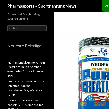
Zum
Suchen
Pharmasports – Sportnahrung News
Z
Inhalt
springen
Fitness und Bodybuilding
Sporternährung
Suchen
nach:
Neueste Beiträge
Multi Essential Amino Pattern
Presslinge im Top Angebot
essentiellen Aminosäuren mit
EAA
ARGININ + CITRULLIN – 500
Tabletten 8000mg
Hochdosiert Mega-Muskel-
Pump
ASHWAGANDHA – 120
Kapseln (v) 1300 mg pro Tag