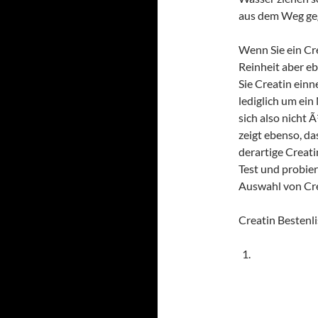
aus dem Weg ge
Wenn Sie ein Cre
Reinheit aber e
Sie Creatin einn
lediglich um ei
sich also nicht
zeigt ebenso, da
derartige Creat
Test und probier
Auswahl von Cr
Creatin Bestenli