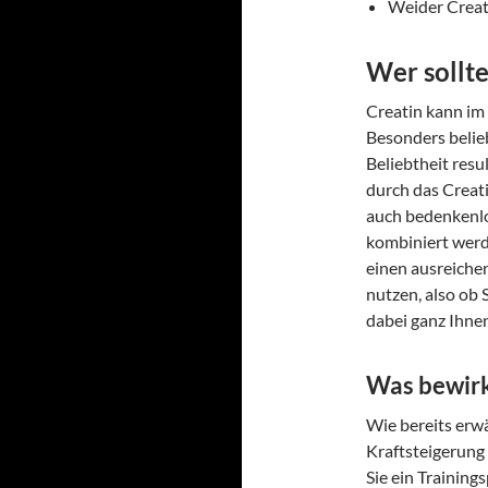
Weider Creat
Wer sollt
Creatin kann im
Besonders belieb
Beliebtheit resul
durch das Creat
auch bedenkenl
kombiniert werd
einen ausreiche
nutzen, also ob 
dabei ganz Ihnen
Was bewirk
Wie bereits erwä
Kraftsteigerung
Sie ein Trainin