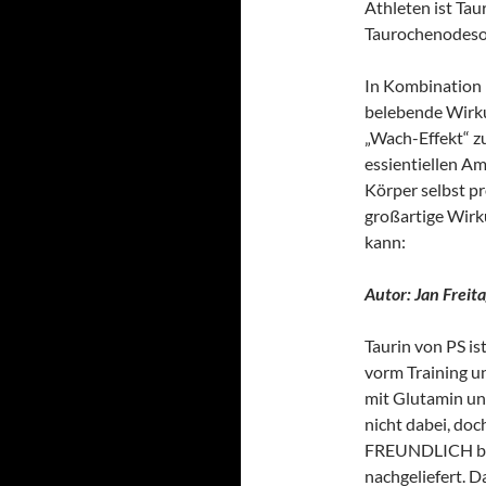
Athleten ist Ta
Taurochenodeso
In Kombination m
belebende Wirku
„Wach-Effekt“ zu
essientiellen Am
Körper selbst p
großartige Wirk
kann:
Autor: Jan Freit
Taurin von PS i
vorm Training u
mit Glutamin un
nicht dabei, doc
FREUNDLICH bea
nachgeliefert. D