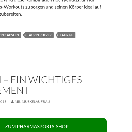
gs-Workouts zu sorgen und seinen Körper ideal auf
zubereiten.
IN KAPSELN
TAURIN PULVER
TAURINE
 – EIN WICHTIGES
EMENT
2013
MR. MUSKELAUFBAU
ZUM PHARMASPORTS-SHOP