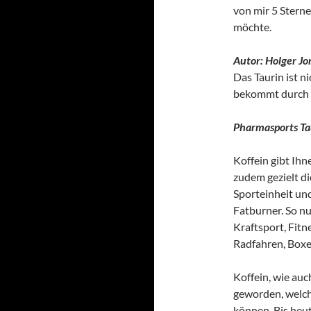
von mir 5 Sterne
möchte.
Autor: Holger Jo
Das Taurin ist n
bekommt durch T
Pharmasports Ta
Koffein gibt Ihn
zudem gezielt d
Sporteinheit und
Fatburner. So nu
Kraftsport, Fitn
Radfahren, Boxe
Koffein, wie auc
geworden, welche
können. Bis heu