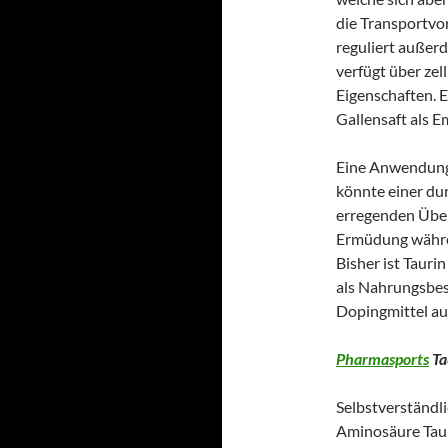
die Transportvo
reguliert außerd
verfügt über ze
Eigenschaften. 
Gallensaft als E
Eine Anwendung
könnte einer du
erregenden Über
Ermüdung währe
Bisher ist Tauri
als Nahrungsbes
Dopingmittel a
Pharmasports
Ta
Selbstverständl
Aminosäure Tauri