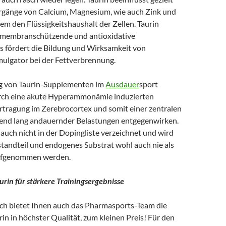
rgänge von Calcium, Magnesium, wie auch Zink und
em den Flüssigkeitshaushalt der Zellen. Taurin
llmembranschützende und antioxidative
Es fördert die Bildung und Wirksamkeit von
mulgator bei der Fettverbrennung.
 von Taurin-Supplementen im
Ausdauer
sport
rch eine akute Hyperammonämie induzierten
tragung im Zerebrocortex und somit einer zentralen
nd lang andauernder Belastungen entgegenwirken.
n auch nicht in der Dopingliste verzeichnet und wird
tandteil und endogenes Substrat wohl auch nie als
ufgenommen werden.
urin für stärkere Trainingsergebnisse
ich bietet Ihnen auch das Pharmasports-Team die
n in höchster Qualität, zum kleinen Preis! Für den