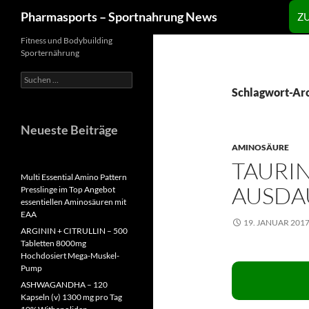
Zum
Suchen
Pharmasports – Sportnahrung News
Z
Inhalt
springen
Fitness und Bodybuilding
Sporternährung
Suchen
nach:
Schlagwort-Arc
Neueste Beiträge
AMINOSÄURE
TAURI
Multi Essential Amino Pattern
AUSDA
Presslinge im Top Angebot
essentiellen Aminosäuren mit
EAA
19. JANUAR 201
ARGININ + CITRULLIN – 500
Tabletten 8000mg
Hochdosiert Mega-Muskel-
Pump
ASHWAGANDHA – 120
Kapseln (v) 1300 mg pro Tag