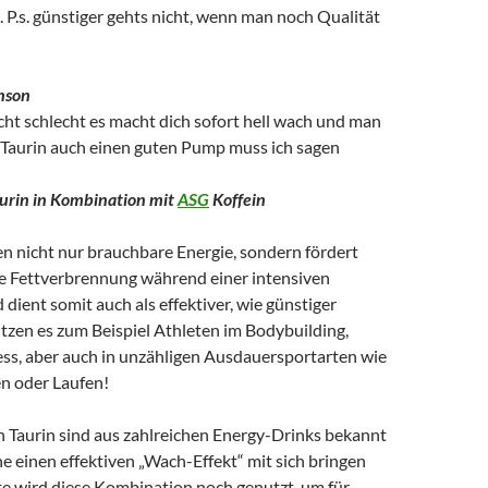
. P.s. günstiger gehts nicht, wenn man noch Qualität
nson
icht schlecht es macht dich sofort hell wach und man
aurin auch einen guten Pump muss ich sagen
urin in Kombination mit
ASG
Koffein
en nicht nur brauchbare Energie, sondern fördert
ie Fettverbrennung während einer intensiven
 dient somit auch als effektiver, wie günstiger
tzen es zum Beispiel Athleten im Bodybuilding,
ess, aber auch in unzähligen Ausdauersportarten wie
n oder Laufen!
h Taurin sind aus zahlreichen Energy-Drinks bekannt
 einen effektiven „Wach-Effekt“ mit sich bringen
te wird diese Kombination noch genutzt, um für