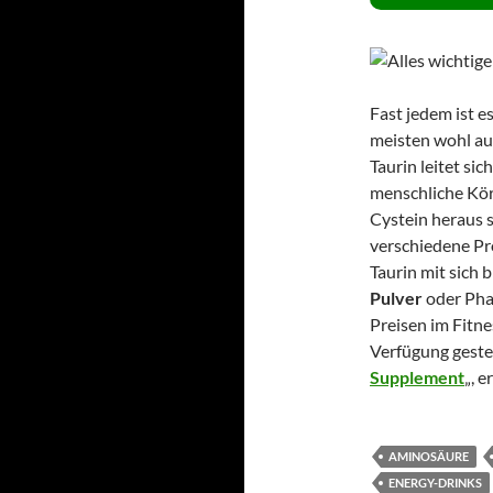
Fast jedem ist es
meisten wohl au
Taurin leitet si
menschliche Kör
Cystein heraus s
verschiedene Pr
Taurin mit sich 
Pulver
oder Pha
Preisen im Fitn
Verfügung gestel
Supplement
„, 
AMINOSÄURE
ENERGY-DRINKS