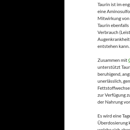
Taurin ist im en
eine Aminosulfo
Mitwirkung von 
Taurin ebenfall
Verbrauch (Leist
Augenkrankheite
entstehen kann.
Zusammen mit
unterstützt Taur
beruhigend, angs
unerlässlich, ge
Fettstoffwechse
zur Verfügung z
der Nahrung vo
Es wird eine Tag
Überdosierung 
welche sich aber