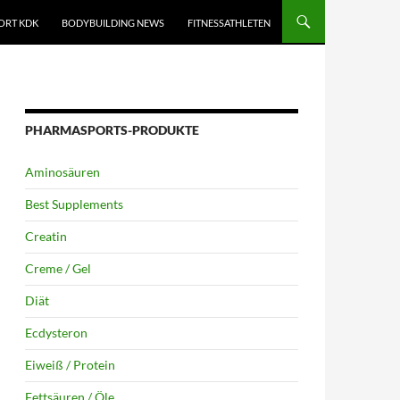
ORT KDK
BODYBUILDING NEWS
FITNESSATHLETEN
PHARMASPORTS-PRODUKTE
Aminosäuren
Best Supplements
Creatin
Creme / Gel
Diät
Ecdysteron
Eiweiß / Protein
Fettsäuren / Öle