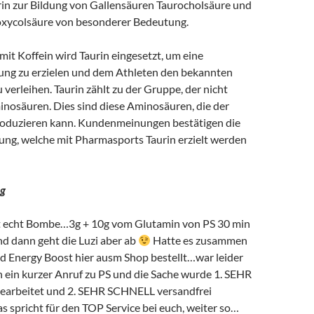
urin zur Bildung von Gallensäuren Taurocholsäure und
xycolsäure von besonderer Bedeutung.
it Koffein wird Taurin eingesetzt, um eine
ng zu erzielen und dem Athleten den bekannten
 verleihen. Taurin zählt zu der Gruppe, der nicht
inosäuren. Dies sind diese Aminosäuren, die der
roduzieren kann. Kundenmeinungen bestätigen die
ung, welche mit Pharmasports Taurin erzielt werden
ag
st echt Bombe…3g + 10g vom Glutamin von PS 30 min
nd dann geht die Luzi aber ab
Hatte es zusammen
d Energy Boost hier ausm Shop bestellt…war leider
h ein kurzer Anruf zu PS und die Sache wurde 1. SEHR
rbeitet und 2. SEHR SCHNELL versandfrei
as spricht für den TOP Service bei euch, weiter so…