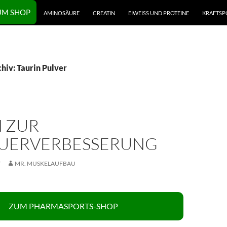
UM SHOP
AMINOSÄURE
CREATIN
EIWEISS UND PROTEINE
KRAFTSP
hiv: Taurin Pulver
N ZUR
UERVERBESSERUNG
7
MR. MUSKELAUFBAU
ZUM PHARMASPORTS-SHOP