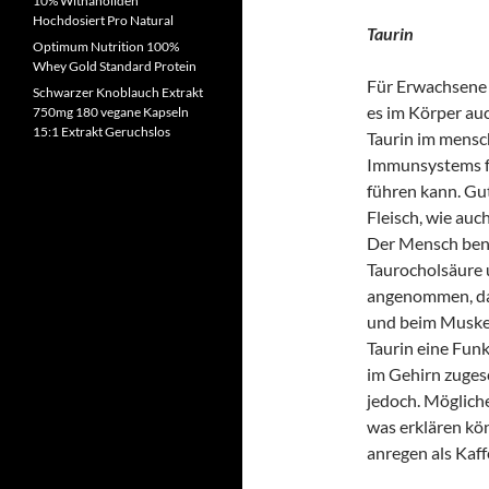
10% Withanoliden
Hochdosiert Pro Natural
Taurin
Optimum Nutrition 100%
Whey Gold Standard Protein
Für Erwachsene 
Schwarzer Knoblauch Extrakt
es im Körper auc
750mg 180 vegane Kapseln
15:1 Extrakt Geruchslos
Taurin im mensc
Immunsystems fü
führen kann. Gut
Fleisch, wie auc
Der Mensch benö
Taurocholsäure 
angenommen, das
und beim Muskel
Taurin eine Funk
im Gehirn zuges
jedoch. Mögliche
was erklären kö
anregen als Kaff