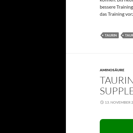
bessere Trainin
das Training vor
TAURIN
TAUR
AMINOSÄURE
TAURIN
SUPPL
13. NOVEMBER 