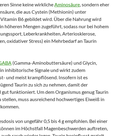
geren Sinne keine wirkliche
Aminosäure
, sondern eher
nsäure, die aus Cystein (Methionin) unter
Vitamin B6 gebildet wird. Über die Nahrung wird
s in höheren Mengen zugeführt, sodass nur bei hohem
ungssport, Leberkrankheiten, Arteriosklerose,
n, oxidativer Stress) ein Mehrbedarf an Taurin
GABA
(Gamma-Aminobuttersäure) und Glycin,
in inhibitorische Signale und wirkt zudem
t- und meist krampflösend. Insofern ist es
nügend Taurin zu sich zu nehmen, damit der
l gut funktioniert. Um dem Organismus genug Taurin
u stellen, muss ausreichend hochwertiges Eiweiß in
rkommen.
esdosis von ungefähr 0,5 bis 4 g empfohlen. Bei einer
können im Höchstfall Magenbeschwerden auftreten,
 auch rasch wieder legen. Taurin beeinflusst gezielt