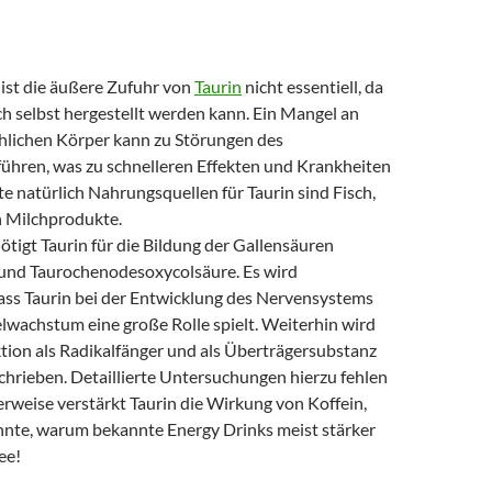
ist die äußere Zufuhr von
Taurin
nicht essentiell, da
h selbst hergestellt werden kann. Ein Mangel an
hlichen Körper kann zu Störungen des
hren, was zu schnelleren Effekten und Krankheiten
e natürlich Nahrungsquellen für Taurin sind Fisch,
h Milchprodukte.
tigt Taurin für die Bildung der Gallensäuren
und Taurochenodesoxycolsäure. Es wird
s Taurin bei der Entwicklung des Nervensystems
wachstum eine große Rolle spielt. Weiterhin wird
tion als Radikalfänger und als Überträgersubstanz
chrieben. Detaillierte Untersuchungen hierzu fehlen
rweise verstärkt Taurin die Wirkung von Koffein,
nnte, warum bekannte Energy Drinks meist stärker
ee!