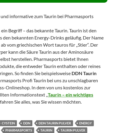
 ein Begriff – das bekannte Taurin. Taurin ist den
s den bekannten Energy-Drinks geläufig. Der Name
ch ab vom griechischen Wort tauros für „Stier“. Der
per kann die Säure Taurin aus der Aminosäure
elbst herstellen. Pharmasports bietet Ihnen
odukte, die entweder Taurin enthalten oder reines
bringen. So finden Sie beispielsweise
DDN Taurin
rmasports Profi Taurin bei uns zu unschlagbaren
ess-Onlineshop. In dem von uns kostenlos zur
lten Informationstext „
Taurin – ein wichtiges
erfahren Sie alles, was Sie wissen möchten.
CYSTEIN
DDN
DDN TAURIN PULVER
ENERGY
PHARMASPORTS
TAURIN
TAURIN PULVER