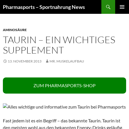
Zum
Suchen
Pharmasports – Sportnahrung News
Inhalt
PRIMÄR
springen
MENÜ
AMINOSÄURE
TAURIN – EIN WICHTIGES
SUPPLEMENT
13. NOVEMBER 2013
MR. MUSKELAUFBAU
ZUM PHARMASPORTS-SHOP
Fast jedem ist es ein Begriff – das bekannte Taurin. Taurin ist
den meisten wohl aus den bekannten Energy-Drinks geläufig.