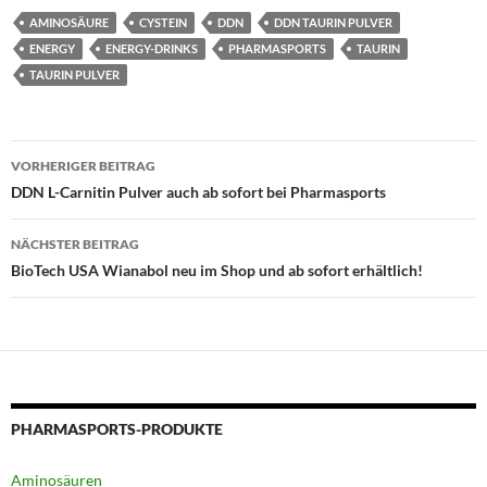
AMINOSÄURE
CYSTEIN
DDN
DDN TAURIN PULVER
ENERGY
ENERGY-DRINKS
PHARMASPORTS
TAURIN
TAURIN PULVER
Beitragsnavigation
VORHERIGER BEITRAG
DDN L-Carnitin Pulver auch ab sofort bei Pharmasports
NÄCHSTER BEITRAG
BioTech USA Wianabol neu im Shop und ab sofort erhältlich!
PHARMASPORTS-PRODUKTE
Aminosäuren