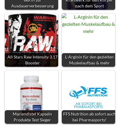
Ausdauerverbesserung
nach dem Sport
All Stars Raw Intensity 3.17
L-Arginin für den gezielten
Booster
Muskelaufbau & mehr
Mariendistel Kapseln
FFS Nutrition ab sofort auch
Produkte Test Sieger
bei Pharmasports!