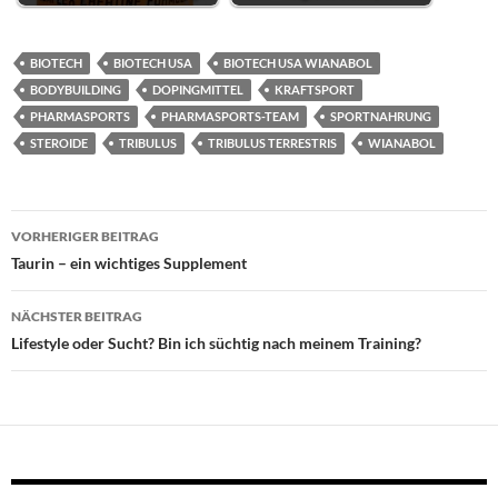
BIOTECH
BIOTECH USA
BIOTECH USA WIANABOL
BODYBUILDING
DOPINGMITTEL
KRAFTSPORT
PHARMASPORTS
PHARMASPORTS-TEAM
SPORTNAHRUNG
STEROIDE
TRIBULUS
TRIBULUS TERRESTRIS
WIANABOL
Beitragsnavigation
VORHERIGER BEITRAG
Taurin – ein wichtiges Supplement
NÄCHSTER BEITRAG
Lifestyle oder Sucht? Bin ich süchtig nach meinem Training?