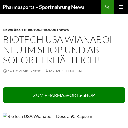
Zum
Suchen
Pharmasports – Sportnahrung News
Inhalt
PRIMÄR
springen
MENÜ
NEWS ÜBER TRIBULUS
,
PRODUKTNEWS
BIOTECH USA WIANABOL
NEU IM SHOP UND AB
SOFORT ERHÄLTLICH!
14. NOVEMBER 2013
MR. MUSKELAUFBAU
ZUM PHARMASPORTS-SHOP