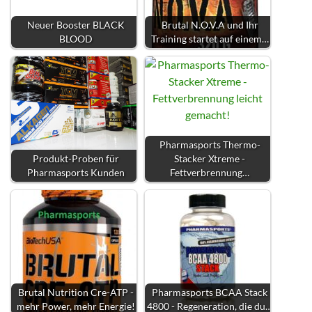
Neuer Booster BLACK
Brutal N.O.V.A und Ihr
BLOOD
Training startet auf einem…
Pharmasports Thermo-
Produkt-Proben für
Stacker Xtreme -
Pharmasports Kunden
Fettverbrennung…
Brutal Nutrition Cre-ATP -
Pharmasports BCAA Stack
mehr Power, mehr Energie!
4800 - Regeneration, die du…