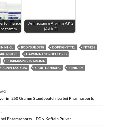
Performance
Aminosäure Arginin AKG
Programm
(AAKG)
ININ HCL
BODYBUILDING
DOPINGMITTEL
FITNESS
ARGININ HCL
L-ARGININ HYDROCHLORID
PHARMASPORTS ARGININ
GININ 1200 FLEX
SPORTNAHRUNG
STEROIDE
avigation
RAG
ver im 250 Gramm Standbeutel neu bei Pharmasports
G
 bei Pharmasports – DDN Koffein Pulver