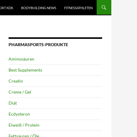
ORT KDK
BODYBUILDING NEWS
FITNESSATHLETEN
PHARMASPORTS-PRODUKTE
Aminosäuren
Best Supplements
Creatin
Creme / Gel
Diät
Ecdysteron
Eiweiß / Protein
Fettsäuren / Öle