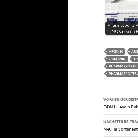
Pharmasports 
NOX neu im 
ARGININ
ARG
L-ARGININ
L-
PHARMASPORTS
PHARMASPORTS AR
Beitragsn
VORHERIGER BEIT
DDN L-Leucin Pul
NÄCHSTER BEITRA
Neu im Sortiment