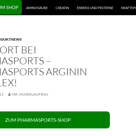
UM SHOP
AMINOSÄURE
CREATIN
EIWEISS UND PROTEINE
KRAFTSP
ODUKTNEWS
ORT BEI
ASPORTS –
ASPORTS ARGININ
LEX!
13
MR. MUSKELAUFBAU
ZUM PHARMASPORTS-SHOP