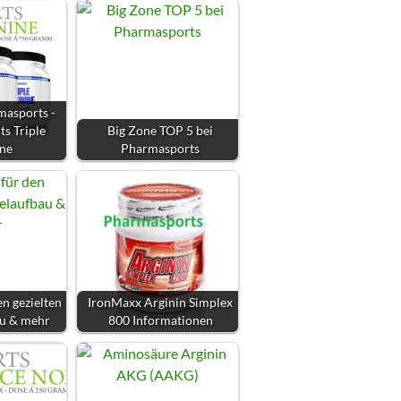
masports -
s Triple
Big Zone TOP 5 bei
ine
Pharmasports
en gezielten
IronMaxx Arginin Simplex
u & mehr
800 Informationen