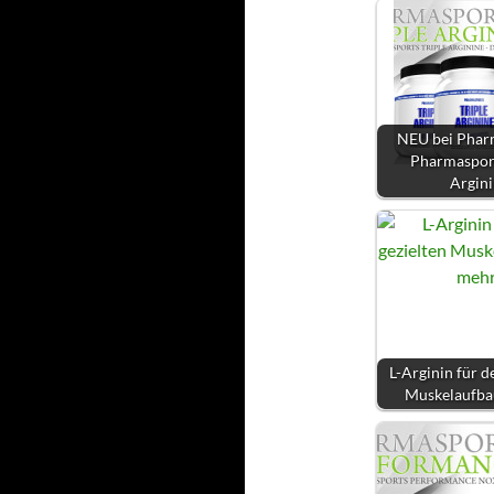
NEU bei Phar
Pharmasport
Argin
L-Arginin für d
Muskelaufba