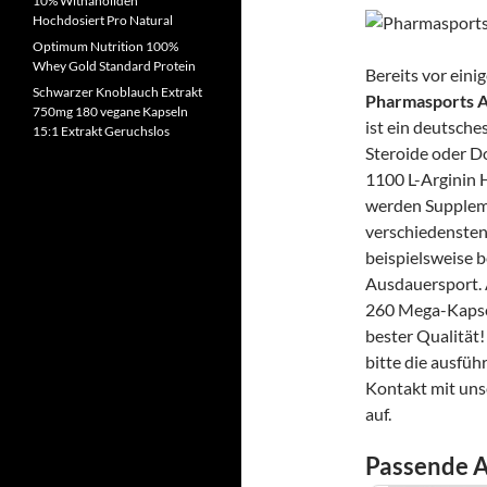
10% Withanoliden
Hochdosiert Pro Natural
Optimum Nutrition 100%
Whey Gold Standard Protein
Bereits vor eini
Schwarzer Knoblauch Extrakt
Pharmasports A
750mg 180 vegane Kapseln
ist ein deutsch
15:1 Extrakt Geruchslos
Steroide oder Do
1100 L-Arginin H
werden Supplem
verschiedensten 
beispielsweise b
Ausdauersport. 
260 Mega-Kapsel
bester Qualität!
bitte die ausfü
Kontakt mit uns
auf.
Passende A