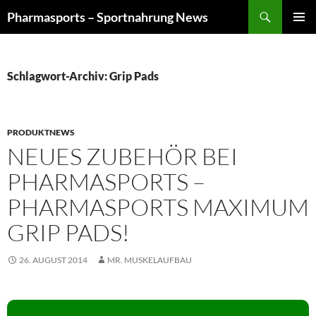
Zum
Suchen
Pharmasports – Sportnahrung News
Inhalt
PRIMÄR
springen
MENÜ
Schlagwort-Archiv: Grip Pads
PRODUKTNEWS
NEUES ZUBEHÖR BEI
PHARMASPORTS –
PHARMASPORTS MAXIMUM
GRIP PADS!
26. AUGUST 2014
MR. MUSKELAUFBAU