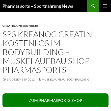
Zum
Suchen
Pharmasports – Sportnahrung News
Inhalt
PRIMÄR
springen
MENÜ
CREATIN
,
UNSERE FIRMA
SRS KREANOC CREATIN
KOSTENLOS IM
BODYBUILDING –
MUSKELAUFBAU SHOP
PHARMASPORTS
19. DEZEMBER 2012
MUSKELAUFBAU-BODYBUILDING
ZUM PHARMASPORTS-SHOP