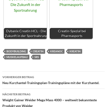
Dybanix Creatin HCL - Die
Creatin-Spezial bei
Zukunft in der Sportnahrung
Pharmasports
BODYBUILDING
CREATIN
KREANOC
KREATIN
MUSKELAUFBAU
SRS
Beitragsnavigation
VORHERIGER BEITRAG
Neu Kurzhantel-Trainingsplan-Trainingspläne mit der Kurzhantel.
NÄCHSTER BEITRAG
Weight Gainer Weider Mega Mass 4000 – weltweit bekannteste
Produkt von Weider