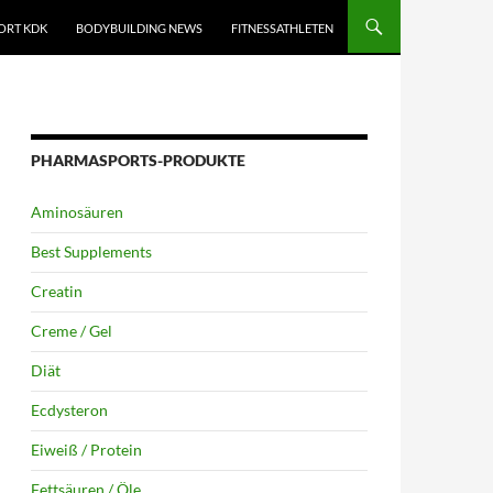
ORT KDK
BODYBUILDING NEWS
FITNESSATHLETEN
PHARMASPORTS-PRODUKTE
Aminosäuren
Best Supplements
Creatin
Creme / Gel
Diät
Ecdysteron
Eiweiß / Protein
Fettsäuren / Öle