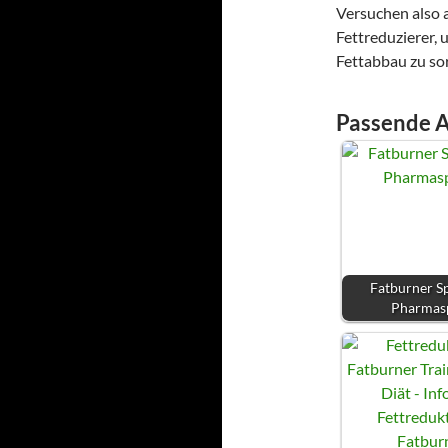
Versuchen also a
Fettreduzierer, 
Fettabbau zu so
Passende A
Fatburner Sp
Pharmas