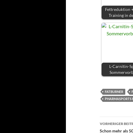
Fettreduktion 
Training in d
L-Carnitin-Sp
Sommervorb
FATBURNER
PHARMASPORTS F
Beitragsn
VORHERIGER BEIT
Schon mehr als 5