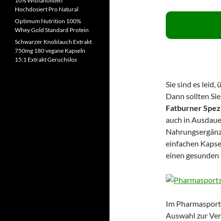
10% Withanoliden
Hochdosiert Pro Natural
Optimum Nutrition 100%
Whey Gold Standard Protein
Schwarzer Knoblauch Extrakt
750mg 180 vegane Kapseln
15:1 Extrakt Geruchslos
Sie sind es leid
Dann sollten Sie
Fatburner Spez
auch in Ausdaue
Nahrungsergänzu
einfachen Kapse
einen gesunden 
Im Pharmaspor
Auswahl zur Verf