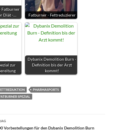
+ Fatburner
er Diät -…
Fatburner - Fettreduzierer
Dybanix Demolition Burn -
ezial zur
Definition bis der Arzt
ereitung
kommt!
FETTREDUKTION
PHARMASPORTS
ATBURNER SPEZIAL
avigation
RAG
00 Vorbestellungen für den Dybanix Demolition Burn