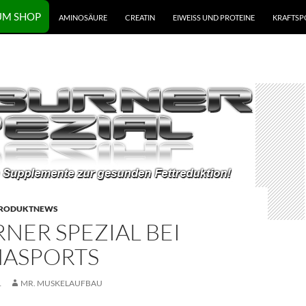
UM SHOP
AMINOSÄURE
CREATIN
EIWEISS UND PROTEINE
KRAFTSP
RODUKTNEWS
NER SPEZIAL BEI
ASPORTS
1
MR. MUSKELAUFBAU