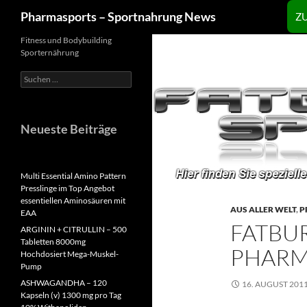
Zum
Suchen
Pharmasports – Sportnahrung News
Z
Inhalt
springen
Fitness und Bodybuilding
Sporternährung
Suchen
nach:
Neueste Beiträge
Multi Essential Amino Pattern
Presslinge im Top Angebot
essentiellen Aminosäuren mit
AUS ALLER WELT
,
P
EAA
FATBUR
ARGININ + CITRULLIN – 500
Tabletten 8000mg
PHARM
Hochdosiert Mega-Muskel-
Pump
ASHWAGANDHA – 120
16. AUGUST 201
Kapseln (v) 1300 mg pro Tag