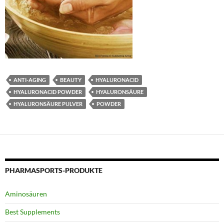
ANTI-AGING
BEAUTY
HYALURONACID
HYALURONACID POWDER
HYALURONSÄURE
HYALURONSÄURE PULVER
POWDER
PHARMASPORTS-PRODUKTE
Aminosäuren
Best Supplements