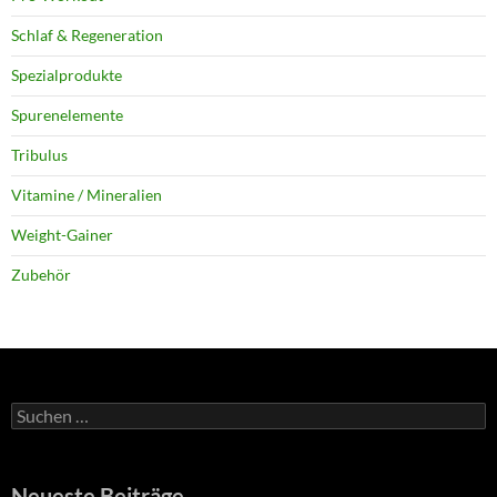
Schlaf & Regeneration
Spezialprodukte
Spurenelemente
Tribulus
Vitamine / Mineralien
Weight-Gainer
Zubehör
Suchen
nach:
Neueste Beiträge