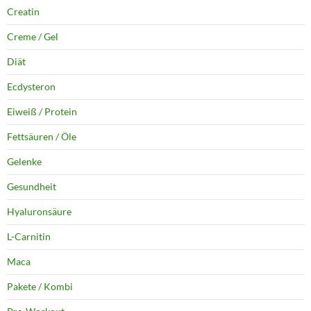
Creatin
Creme / Gel
Diät
Ecdysteron
Eiweiß / Protein
Fettsäuren / Öle
Gelenke
Gesundheit
Hyaluronsäure
L-Carnitin
Maca
Pakete / Kombi