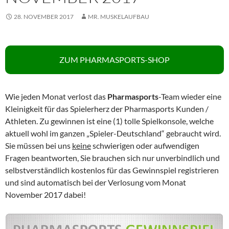
28. NOVEMBER 2017
MR. MUSKELAUFBAU
ZUM PHARMASPORTS-SHOP
Wie jeden Monat verlost das
Pharmasports
-Team wieder eine
Kleinigkeit für das Spielerherz der Pharmasports Kunden /
Athleten. Zu gewinnen ist eine (1) tolle Spielkonsole, welche
aktuell wohl im ganzen „Spieler-Deutschland“ gebraucht wird.
Sie müssen bei uns
keine
schwierigen oder aufwendigen
Fragen beantworten, Sie brauchen sich nur unverbindlich und
selbstverständlich kostenlos für das Gewinnspiel registrieren
und sind automatisch bei der Verlosung vom Monat
November 2017 dabei!