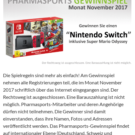
Die Spielregeln sind mehr als einfach! Am Gewinnspiel
nehmen alle Registrierungen teil, die im Monat November
2017 schriftlich über das Internet eingegangen sind. Der
Rechtsweg ist ausgeschlossen. Eine Barauszahlung ist nicht
möglich. Pharmasports-Mitarbeiter und deren Angehörige
dürfen nicht teilnehmen. Die Gewinner sind damit
einverstanden, dass ihre Namen, Fotos und Adressen
veröffentlicht werden. Das Pharmasports-Gewinnspiel findet
auf internationaler Ebene (Deutschland, Schweiz und