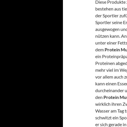
Diese Produkte 
bestehen aus tie
der Sportler zuf
Sportler seine 
ausgewogen und 
nützen kann. An
unter einer Fett
dem
Protein M
ein Proteinpräpa
Proteinen abged
mehr viel im We
vor allem auch 
kann einen Essen
durcheinander un
den
Protein Mu
wirklich ihren Zw
Wasser am Tag t
schwitzt ein Spo
er sich gerade i