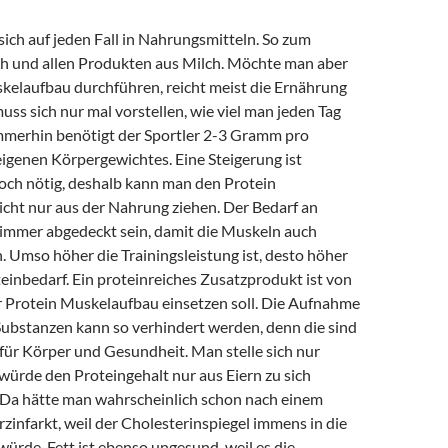
sich auf jeden Fall in Nahrungsmitteln. So zum
sch und allen Produkten aus Milch. Möchte man aber
kelaufbau durchführen, reicht meist die Ernährung
uss sich nur mal vorstellen, wie viel man jeden Tag
mmerhin benötigt der Sportler 2-3 Gramm pro
igenen Körpergewichtes. Eine Steigerung ist
noch nötig, deshalb kann man den Protein
cht nur aus der Nahrung ziehen. Der Bedarf an
immer abgedeckt sein, damit die Muskeln auch
 Umso höher die Trainingsleistung ist, desto höher
teinbedarf. Ein proteinreiches Zusatzprodukt ist von
 Protein Muskelaufbau einsetzen soll. Die Aufnahme
Substanzen kann so verhindert werden, denn die sind
für Körper und Gesundheit. Man stelle sich nur
würde den Proteingehalt nur aus Eiern zu sich
Da hätte man wahrscheinlich schon nach einem
infarkt, weil der Cholesterinspiegel immens in die
ürde. Fett ist ebenso ungesund, weil es die