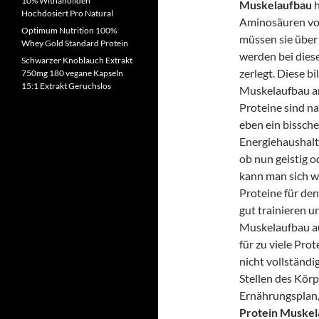
10% Withanoliden
Muskelaufbau
h
Hochdosiert Pro Natural
Aminosäuren von
Optimum Nutrition 100%
müssen sie über
Whey Gold Standard Protein
werden bei die
Schwarzer Knoblauch Extrakt
zerlegt. Diese b
750mg 180 vegane Kapseln
15:1 Extrakt Geruchslos
Muskelaufbau am
Proteine sind na
eben ein bissch
Energiehaushalt
ob nun geistig o
kann man sich wa
Proteine für den
gut trainieren u
Muskelaufbau auc
für zu viele Pro
nicht vollständi
Stellen des Körp
Ernährungsplan, 
Protein Muskel