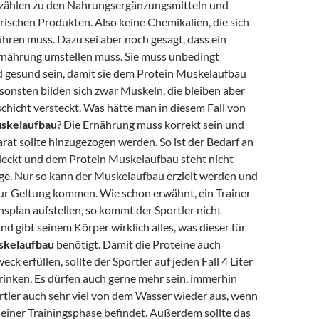
zählen zu den Nahrungsergänzungsmitteln und
rischen Produkten. Also keine Chemikalien, die sich
ühren muss. Dazu sei aber noch gesagt, dass ein
Ernährung umstellen muss. Sie muss unbedingt
gesund sein, damit sie dem Protein Muskelaufbau
sonsten bilden sich zwar Muskeln, die bleiben aber
schicht versteckt. Was hätte man in diesem Fall von
uskelaufbau
? Die Ernährung muss korrekt sein und
rat sollte hinzugezogen werden. So ist der Bedarf an
eckt und dem Protein Muskelaufbau steht nicht
ge. Nur so kann der Muskelaufbau erzielt werden und
zur Geltung kommen. Wie schon erwähnt, ein Trainer
splan aufstellen, so kommt der Sportler nicht
d gibt seinem Körper wirklich alles, was dieser für
skelaufbau
benötigt. Damit die Proteine auch
eck erfüllen, sollte der Sportler auf jeden Fall 4 Liter
rinken. Es dürfen auch gerne mehr sein, immerhin
rtler auch sehr viel von dem Wasser wieder aus, wenn
n einer Trainingsphase befindet. Außerdem sollte das