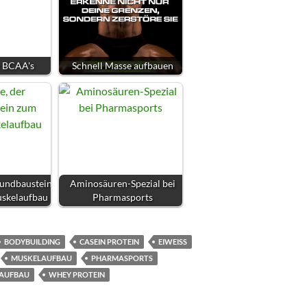
 BCAA's
Schnell Masse aufbauen
rundbaustein
Aminosäuren-Spezial bei
uskelaufbau
Pharmasports
BODYBUILDING
CASEIN PROTEIN
EIWEISS
MUSKELAUFBAU
PHARMASPORTS
LAUFBAU
WHEY PROTEIN