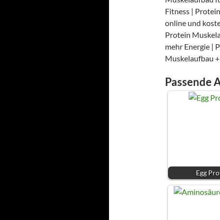
Fitness | Prote
online und kost
Protein Muskela
mehr Energie | 
Muskelaufbau +
Passende A
Egg Pro