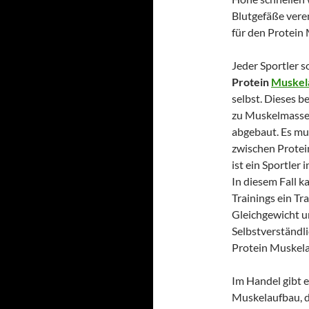
Blutgefäße vere
für den Protein
Jeder Sportler s
Protein
Muskel
selbst. Dieses 
zu Muskelmasse 
abgebaut. Es mu
zwischen Protei
ist ein Sportler 
In diesem Fall 
Trainings ein Tra
Gleichgewicht u
Selbstverständli
Protein Muskel
Im Handel gibt 
Muskelaufbau, da