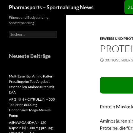
Zum
Suchen
Pharmasports – Sportnahrung News
Z
Inhalt
springen
Fitness und Bodybuilding
Sporternährung
Suchen
nach:
EIWEISS UND PROT
PROTE
Neueste Beiträge
30. NOVEMBER 
Multi Essential Amino Pattern
Presslinge im Top Angebot
essentiellen Aminosäuren mit
EAA
ARGININ + CITRULLIN – 500
Tabletten 8000mg
Protein
Muskel
Hochdosiert Mega-Muskel-
Pump
Aminosäuren sin
ASHWAGANDHA – 120
Proteine, die fü
Kapseln (v) 1300 mg pro Tag