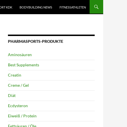
ORT KDK
BODYBUILDING NEWS
FITNESSATHLETEN
PHARMASPORTS-PRODUKTE
Aminosäuren
Best Supplements
Creatin
Creme / Gel
Diät
Ecdysteron
Eiweiß / Protein
Fettsäuren / Öle