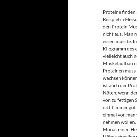
Proteine finden 
Beispiel in Flei
den Protein Mus
nicht aus. Man m
essen müsste. I
Kilogramm des e
vielleicht auch 
Muskelaufbau ni
Proteinen muss 
wachsen können.
ist auch der Pro
Nöten, wenn der
von zu fettigen 
nicht immer gut 
einmal vor, man 
nehmen wollen. 
Monat einen Herz
Höhe schnellen w