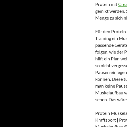
Protein mit
Cre
gemixt werden. S
Menge zu sich n
Für den Protein
Training ein Mus
passende Geräte
folgen, wie der
hilft ein Plan w
so nicht verges
Pausen einlegen
können. Diese t
man keine Pause
Muskelaufbau w
sehen. Das wäre 
Protein Muskela
Kraftsport | Pr
Muskelaufbau fü