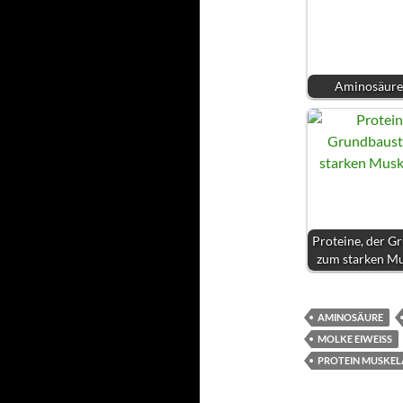
Aminosäure
Proteine, der G
zum starken M
AMINOSÄURE
MOLKE EIWEISS
PROTEIN MUSKE