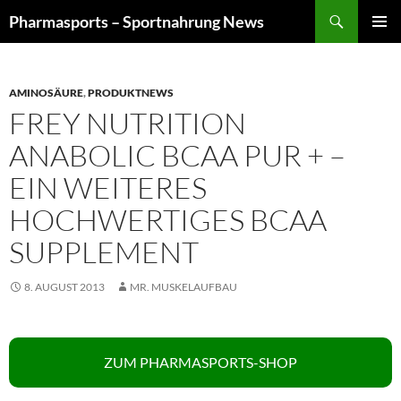
Zum
Suchen
Pharmasports – Sportnahrung News
Inhalt
PRIMÄR
springen
MENÜ
AMINOSÄURE
,
PRODUKTNEWS
FREY NUTRITION
ANABOLIC BCAA PUR + –
EIN WEITERES
HOCHWERTIGES BCAA
SUPPLEMENT
8. AUGUST 2013
MR. MUSKELAUFBAU
ZUM PHARMASPORTS-SHOP