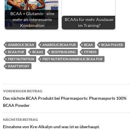
BCAA + Glutamin - eine
mehr als interessante
BCAAs für mehr Ausdauer
Kombination
im Training?
ANABOLIC BCAA
ANABOLIC BCAA PUR
BCAA
BCAA PULVER
BCAA PUR
BCAAS
BODYBUILDING
FITNESS
FREY NUTRITION
FREY NUTRITION ANABOLIC BCAA PUR
KRAFTSPORT
Beitragsnavigation
VORHERIGER BEITRAG
Das nächste BCAA Produkt bei Pharmasports: Pharmasports 100%
BCAA Powder
NÄCHSTER BEITRAG
Einnahme von Kre-Alkalyn und was ist es überhaupt.