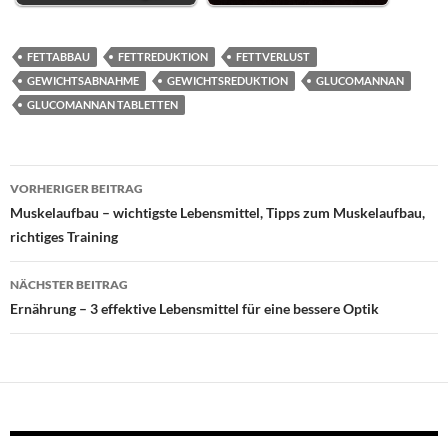
FETTABBAU
FETTREDUKTION
FETTVERLUST
GEWICHTSABNAHME
GEWICHTSREDUKTION
GLUCOMANNAN
GLUCOMANNAN TABLETTEN
Beitragsnavigation
VORHERIGER BEITRAG
Muskelaufbau – wichtigste Lebensmittel, Tipps zum Muskelaufbau,
richtiges Training
NÄCHSTER BEITRAG
Ernährung – 3 effektive Lebensmittel für eine bessere Optik