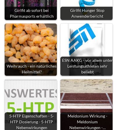
Girlfit ab sofort bei
Girlfit Hunger Stop
Pharmasports erhältlich
Anwenderbericht
ESN AAKG - vor allem unter
Weihrauch - ein natürliches
Leistungsathleten sehr
Heilmittel?
beliebt
5-HTP Eigenschaften - 5-
Meldonium Wirkung -
HTP Dosierung - 5-HTP
Meldonium
Nebenwirkungen
Nebenwirkungen -…