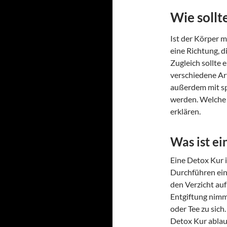
Wie sollt
Ist der Körper mi
eine Richtung, 
Zugleich sollte 
verschiedene Ar
außerdem mit sp
werden. Welche 
erklären.
Was ist ei
Eine Detox Kur i
Durchführen ein
den Verzicht au
Entgiftung nimm
oder Tee zu sich
Detox Kur ablauf