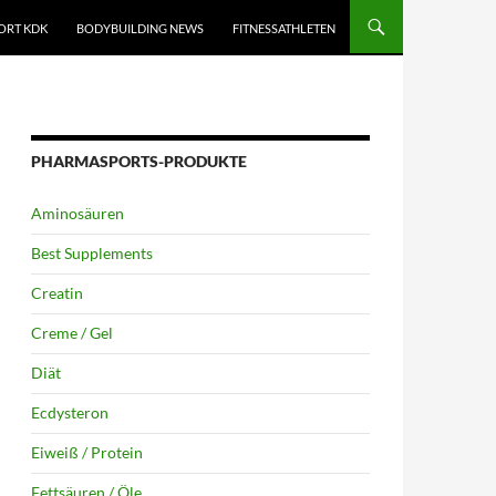
ORT KDK
BODYBUILDING NEWS
FITNESSATHLETEN
PHARMASPORTS-PRODUKTE
Aminosäuren
Best Supplements
Creatin
Creme / Gel
Diät
Ecdysteron
Eiweiß / Protein
Fettsäuren / Öle