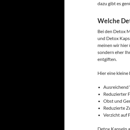
dazu gibt es gen
Welche Det
Bei den Detox Mi
und Detox Kapse
meinen wir hier 
sondern eher Ih
entgiften.
Hier eine kleine
Ausreichend 
Reduzierter 
Obst und Ge
Reduzierte 
Verzicht auf 
Detox Kapseln a