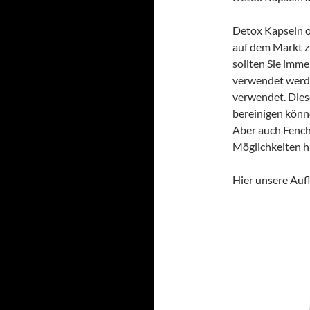
Detox Kapseln o
auf dem Markt z
sollten Sie imme
verwendet werd
verwendet. Dies
bereinigen könn
Aber auch Fench
Möglichkeiten hie
Hier unsere Auf