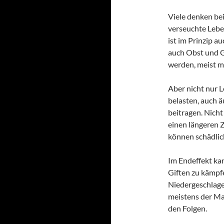
Viele denken be
verseuchte Leben
ist im Prinzip a
auch Obst und 
werden, meist mi
Aber nicht nur 
belasten, auch ä
beitragen. Nich
einen längeren 
können schädlic
Im Endeffekt ka
Giften zu kämpf
Niedergeschlagen
meistens der Ma
den Folgen.