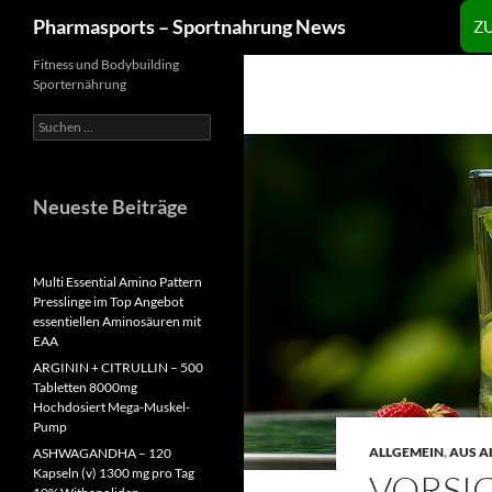
Zum
Suchen
Pharmasports – Sportnahrung News
Z
Inhalt
springen
Fitness und Bodybuilding
Sporternährung
Suchen
nach:
Neueste Beiträge
Multi Essential Amino Pattern
Presslinge im Top Angebot
essentiellen Aminosäuren mit
EAA
ARGININ + CITRULLIN – 500
Tabletten 8000mg
Hochdosiert Mega-Muskel-
Pump
ALLGEMEIN
,
AUS A
ASHWAGANDHA – 120
Kapseln (v) 1300 mg pro Tag
VORSIC