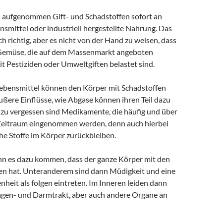
i aufgenommen Gift- und Schadstoffen sofort an
smittel oder industriell hergestellte Nahrung. Das
uch richtig, aber es nicht von der Hand zu weisen, dass
Gemüse, die auf dem Massenmarkt angeboten
t Pestiziden oder Umweltgiften belastet sind.
Lebensmittel können den Körper mit Schadstoffen
ußere Einflüsse, wie Abgase können ihren Teil dazu
t zu vergessen sind Medikamente, die häufig und über
Zeitraum eingenommen werden, denn auch hierbei
he Stoffe im Körper zurückbleiben.
nn es dazu kommen, dass der ganze Körper mit den
en hat. Unteranderem sind dann Müdigkeit und eine
heit als folgen eintreten. Im Inneren leiden dann
gen- und Darmtrakt, aber auch andere Organe an