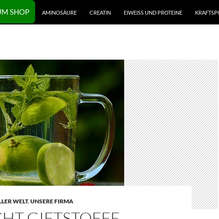
UM SHOP
AMINOSÄURE
CREATIN
EIWEISS UND PROTEINE
KRAFTSP
LLER WELT
,
UNSERE FIRMA
HT GIFTSTOFFE –