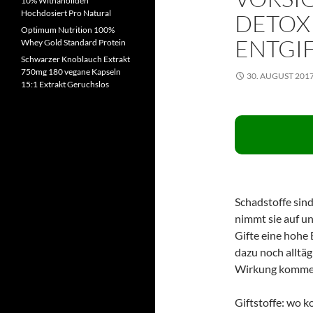
10% Withanoliden
Hochdosiert Pro Natural
DETOX 
Optimum Nutrition 100%
ENTGI
Whey Gold Standard Protein
Schwarzer Knoblauch Extrakt
750mg 180 vegane Kapseln
30. AUGUST 201
15:1 Extrakt Geruchslos
Schadstoffe sind
nimmt sie auf u
Gifte eine hohe
dazu noch alltäg
Wirkung komme
Giftstoffe: wo 