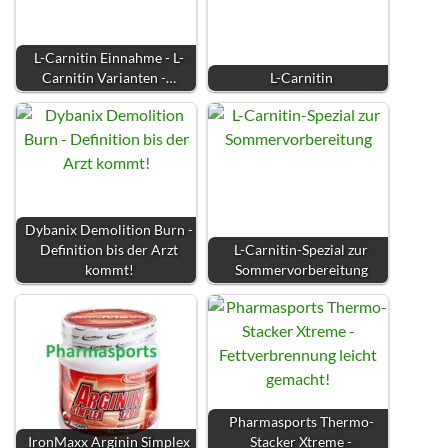
L-Carnitin Einnahme - L-
Carnitin Varianten -…
L-Carnitin
Dybanix Demolition Burn -
Definition bis der Arzt
L-Carnitin-Spezial zur
kommt!
Sommervorbereitung
Pharmasports Thermo-
IronMaxx Arginin Simplex
Stacker Xtreme -