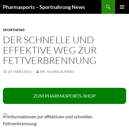
Zum
Suchen
Pharmasports – Sportnahrung News
Inhalt
PRIMÄR
springen
MENÜ
SPORTNEWS
DER SCHNELLE UND
EFFEKTIVE WEG ZUR
FETTVERBRENNUNG
20. MÄRZ 2013
MR. MUSKELAUFBAU
ZUM PHARMASPORTS-SHOP