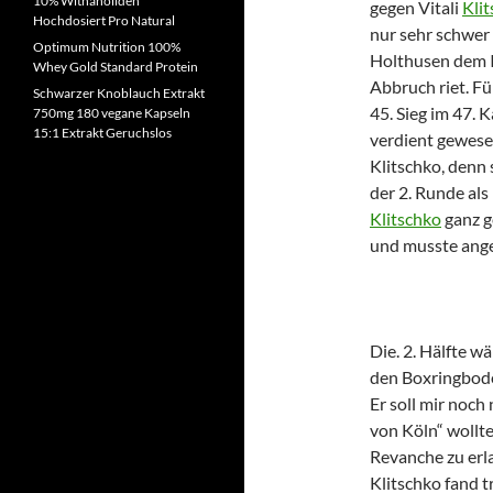
10% Withanoliden
gegen Vitali
Kli
Hochdosiert Pro Natural
nur sehr schwer 
Optimum Nutrition 100%
Holthusen dem I
Whey Gold Standard Protein
Abbruch riet. F
Schwarzer Knoblauch Extrakt
45. Sieg im 47. 
750mg 180 vegane Kapseln
15:1 Extrakt Geruchslos
verdient gewese
Klitschko, denn 
der 2. Runde als
Klitschko
ganz g
und musste ange
Die. 2. Hälfte wä
den Boxringbod
Er soll mir noch
von Köln“ wollt
Revanche zu erla
Klitschko fand 