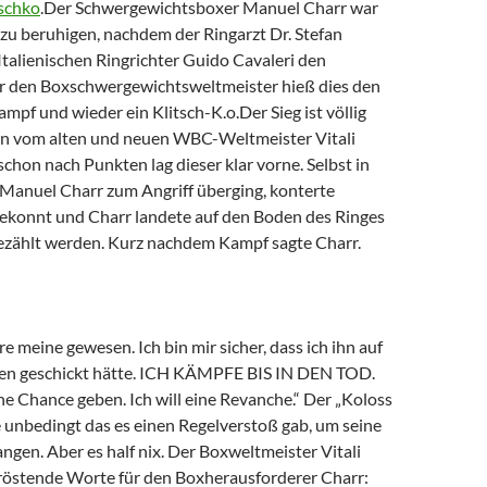
tschko
.Der Schwergewichtsboxer Manuel Charr war
zu beruhigen, nachdem der Ringarzt Dr. Stefan
talienischen Ringrichter Guido Cavaleri den
ür den Boxschwergewichtsweltmeister hieß dies den
Kampf und wieder ein Klitsch-K.o.Der Sieg ist völlig
n vom alten und neuen WBC-Weltmeister Vitali
schon nach Punkten lag dieser klar vorne. Selbst in
 Manuel Charr zum Angriff überging, konterte
ekonnt und Charr landete auf den Boden des Ringes
zählt werden. Kurz nachdem Kampf sagte Charr.
re meine gewesen. Ich bin mir sicher, dass ich ihn auf
en geschickt hätte. ICH KÄMPFE BIS IN DEN TOD.
 ne Chance geben. Ich will eine Revanche.“ Der „Koloss
e unbedingt das es einen Regelverstoß gab, um seine
ngen. Aber es half nix. Der Boxweltmeister Vitali
tröstende Worte für den Boxherausforderer Charr: