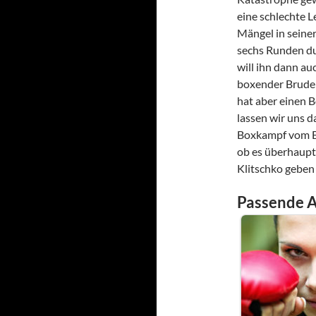
eine schlechte L
Mängel in seiner
sechs Runden du
will ihn dann au
boxender Brude
hat aber einen 
lassen wir uns 
Boxkampf vom Bo
ob es überhaupt
Klitschko geben 
Passende A