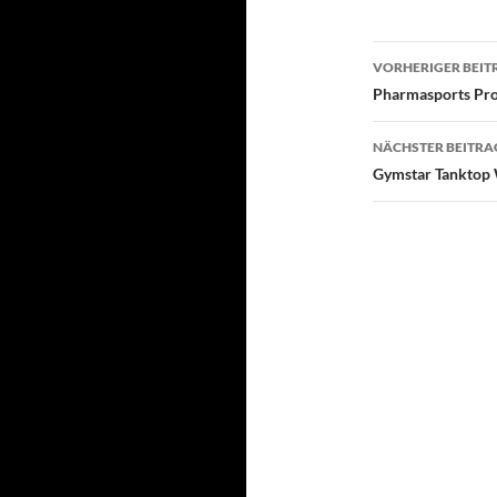
Beitragsn
VORHERIGER BEIT
Pharmasports Pro
NÄCHSTER BEITRA
Gymstar Tanktop 