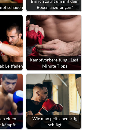
Bin ich zu alt um mit dem
mpf schauen
Boxen anzufangen?
Kampfvorbereitung - Last-
ab Leitfaden
Minute Tipps
en einen
Wie man peitschenartig
r kämpft
schlägt