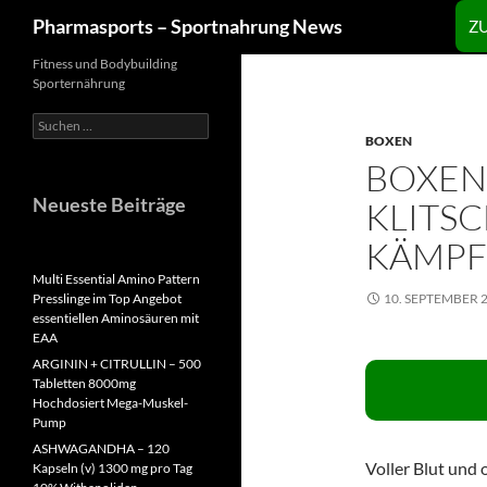
Zum
Suchen
Pharmasports – Sportnahrung News
Z
Inhalt
springen
Fitness und Bodybuilding
Sporternährung
Suchen
nach:
BOXEN
BOXEN
Neueste Beiträge
KLITSC
KÄMPFE
Multi Essential Amino Pattern
Presslinge im Top Angebot
10. SEPTEMBER 
essentiellen Aminosäuren mit
EAA
ARGININ + CITRULLIN – 500
Tabletten 8000mg
Hochdosiert Mega-Muskel-
Pump
ASHWAGANDHA – 120
Voller Blut und
Kapseln (v) 1300 mg pro Tag