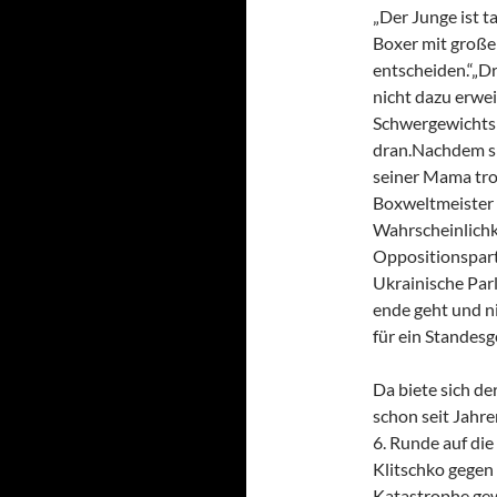
„Der Junge ist ta
Boxer mit großem
entscheiden.“„Dr.
nicht dazu erwe
Schwergewichtsb
dran.Nachdem si
seiner Mama tro
Boxweltmeister s
Wahrscheinlichk
Oppositionspart
Ukrainische Par
ende geht und ni
für ein Standes
Da biete sich de
schon seit Jahre
6. Runde auf di
Klitschko gegen
Katastrophe gewe