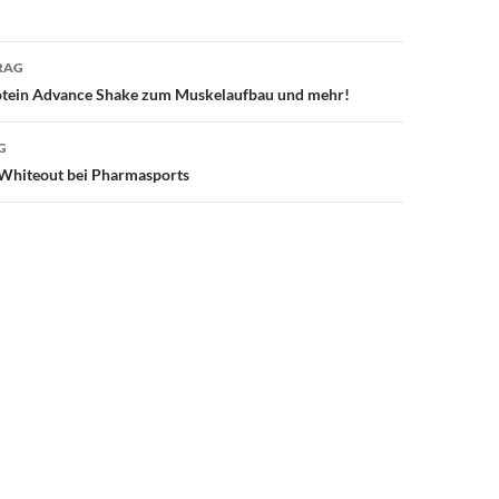
avigation
RAG
tein Advance Shake zum Muskelaufbau und mehr!
G
Whiteout bei Pharmasports