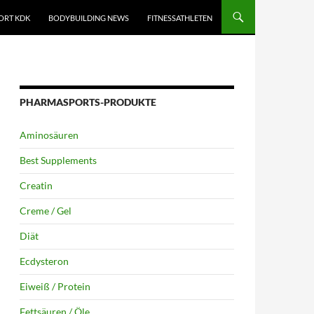
ORT KDK
BODYBUILDING NEWS
FITNESSATHLETEN
PHARMASPORTS-PRODUKTE
Aminosäuren
Best Supplements
Creatin
Creme / Gel
Diät
Ecdysteron
Eiweiß / Protein
Fettsäuren / Öle