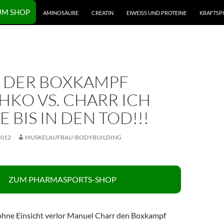
UM SHOP
AMINOSÄURE
CREATIN
EIWEISS UND PROTEINE
KRAFTSP
 DER BOXKAMPF
HKO VS. CHARR ICH
 BIS IN DEN TOD!!!
2012
MUSKELAUFBAU-BODYBUILDING
ZUM PHARMASPORTS-SHOP
 ohne Einsicht verlor Manuel Charr den Boxkampf