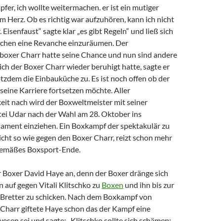
pfer, ich wollte weitermachen. er ist ein mutiger
 Herz. Ob es richtig war aufzuhören, kann ich nicht
 Eisenfaust“ sagte klar „es gibt Regeln“ und ließ sich
ichen eine Revanche einzuräumen. Der
oxer Charr hatte seine Chance und nun sind andere
ch der Boxer Charr wieder beruhigt hatte, sagte er
tzdem die Einbauküche zu. Es ist noch offen ob der
eine Karriere fortsetzen möchte. Aller
eit nach wird der Boxweltmeister mit seiner
ei Udar nach der Wahl am 28. Oktober ins
lament einziehen. Ein Boxkampf der spektakulär zu
cht so wie gegen den Boxer Charr, reizt schon mehr
gemäßes Boxsport-Ende.
r Boxer David Haye an, denn der Boxer dränge sich
n auf gegen Vitali Klitschko zu
Boxen
und ihn bis zur
e Bretter zu schicken. Nach dem Boxkampf von
 Charr giftete Haye schon das der Kampf eine
sen sei und sagte: „Klitschko sollte sich schämen: