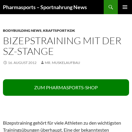
Zum
Suchen
Pharmasports – Sportnahrung News
Inhalt
PRIMÄR
springen
MENÜ
BODYBUILDING NEWS
,
KRAFTSPORT KDK
BIZEPSTRAINING MIT DER
SZ-STANGE
16. AUGUST 2012
MR. MUSKELAUFBAU
ZUM PHARMASPORTS-SHOP
Bizepstraining gehört für viele Athleten zu den wichtigsten
Trainingsübungen überhaupt. Eine der bekanntesten