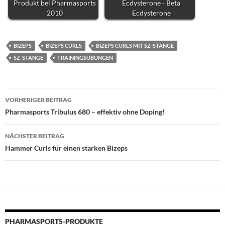
Produkt bei Pharmasports
Ecdysterone - Beta
2010
Ecdysterone
BIZEPS
BIZEPS CURLS
BIZEPS CURLS MIT SZ-STANGE
SZ-STANGE
TRAININGSÜBUNGEN
Beitragsnavigation
VORHERIGER BEITRAG
Pharmasports Tribulus 680 – effektiv ohne Doping!
NÄCHSTER BEITRAG
Hammer Curls für einen starken Bizeps
PHARMASPORTS-PRODUKTE