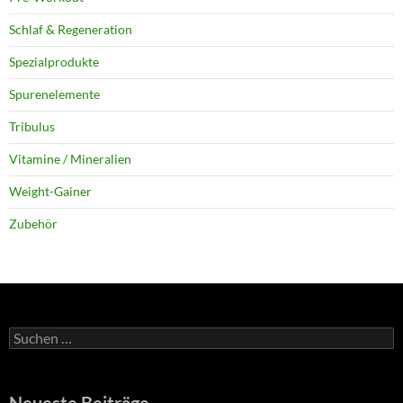
Schlaf & Regeneration
Spezialprodukte
Spurenelemente
Tribulus
Vitamine / Mineralien
Weight-Gainer
Zubehör
Suchen
nach:
Neueste Beiträge