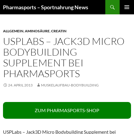
Zum
Suchen
Pharmasports – Sportnahrung News
Inhalt
PRIMÄR
springen
MENÜ
ALLGEMEIN
,
AMINOSÄURE
,
CREATIN
USPLABS – JACK3D MICRO
BODYBUILDING
SUPPLEMENT BEI
PHARMASPORTS
24. APRIL 2013
MUSKELAUFBAU-BODYBUILDING
ZUM PHARMASPORTS-SHOP
USPLabs – Jack3D Micro Bodybuilding Supplement bei