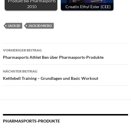
Produkt bei Pharmasports
2010
Creatin Ethyl Ester (CEE)
JACK3D
JACK3D MICRO
Beitragsnavigation
VORHERIGER BEITRAG
Pharmasports Athlet Ben über Pharmasports-Produkte
NÄCHSTER BEITRAG
Kettlebell Training – Grundlagen und Basic Workout
PHARMASPORTS-PRODUKTE