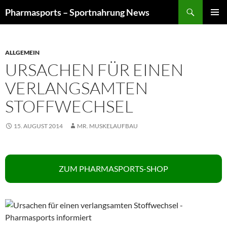
Zum
Suchen
Pharmasports – Sportnahrung News
Inhalt
PRIMÄR
springen
MENÜ
ALLGEMEIN
URSACHEN FÜR EINEN
VERLANGSAMTEN
STOFFWECHSEL
15. AUGUST 2014
MR. MUSKELAUFBAU
ZUM PHARMASPORTS-SHOP