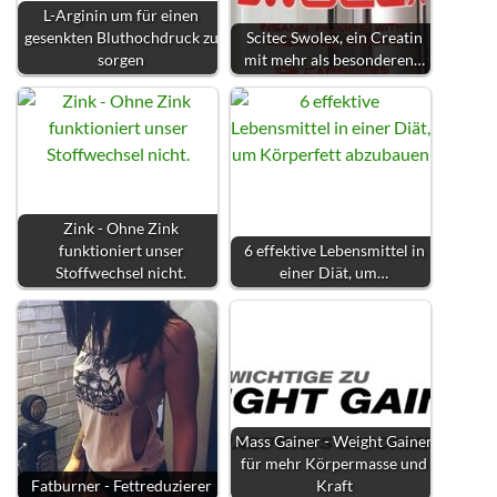
L-Arginin um für einen
gesenkten Bluthochdruck zu
Scitec Swolex, ein Creatin
sorgen
mit mehr als besonderen…
Zink - Ohne Zink
funktioniert unser
6 effektive Lebensmittel in
Stoffwechsel nicht.
einer Diät, um…
Mass Gainer - Weight Gainer
für mehr Körpermasse und
Fatburner - Fettreduzierer
Kraft