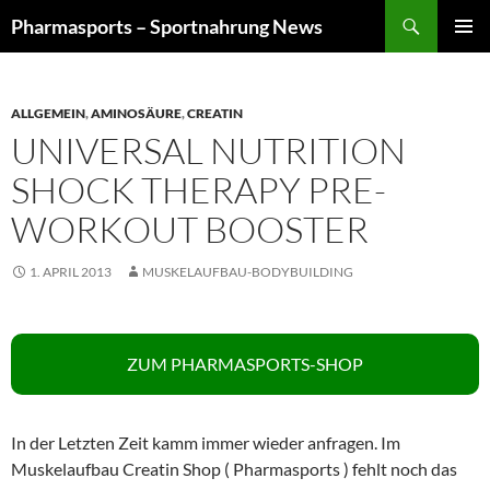
Zum
Suchen
Pharmasports – Sportnahrung News
Inhalt
PRIMÄR
springen
MENÜ
ALLGEMEIN
,
AMINOSÄURE
,
CREATIN
UNIVERSAL NUTRITION
SHOCK THERAPY PRE-
WORKOUT BOOSTER
1. APRIL 2013
MUSKELAUFBAU-BODYBUILDING
ZUM PHARMASPORTS-SHOP
In der Letzten Zeit kamm immer wieder anfragen. Im
Muskelaufbau Creatin Shop ( Pharmasports ) fehlt noch das