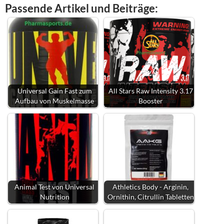
Passende Artikel und Beiträge:
Universal Gain Fast zum
All Stars Raw Intensity 3.17
Aufbau von Muskelmasse
Booster
Animal Test von Universal
Athletics Body - Arginin,
Nutrition
Ornithin, Citrullin Tabletten