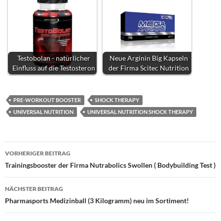
Testobolan - natürlicher
Neue Arginin Big Kapseln
Einfluss auf die Testosteron
der Firma Scitec Nutrition
PRE-WORKOUT BOOSTER
SHOCK THERAPY
UNIVERSAL NUTRITION
UNIVERSAL NUTRITION SHOCK THERAPY
Beitragsnavigation
VORHERIGER BEITRAG
Trainingsbooster der Firma Nutrabolics Swollen ( Bodybuilding Test )
NÄCHSTER BEITRAG
Pharmasports Medizinball (3 Kilogramm) neu im Sortiment!