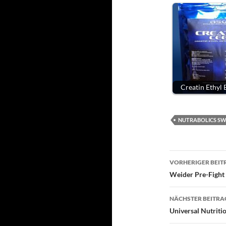
Creatin Ethyl 
NUTRABOLICS S
Beitragsn
VORHERIGER BEIT
Weider Pre-Fight 
NÄCHSTER BEITRA
Universal Nutrit