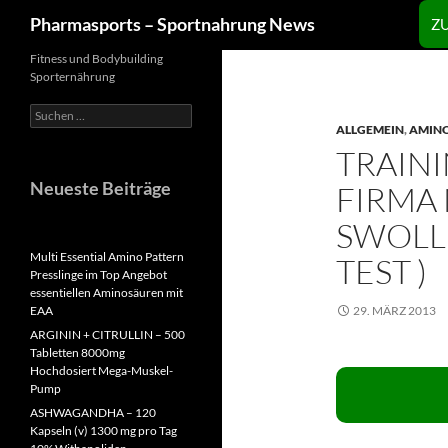
Zum
Suchen
Pharmasports – Sportnahrung News
Z
Inhalt
springen
Fitness und Bodybuilding
Sporternährung
Suchen
nach:
ALLGEMEIN
,
AMIN
TRAIN
Neueste Beiträge
FIRMA
SWOLL
Multi Essential Amino Pattern
TEST )
Presslinge im Top Angebot
essentiellen Aminosäuren mit
EAA
29. MÄRZ 2013
ARGININ + CITRULLIN – 500
Tabletten 8000mg
Hochdosiert Mega-Muskel-
Pump
ASHWAGANDHA – 120
Kapseln (v) 1300 mg pro Tag