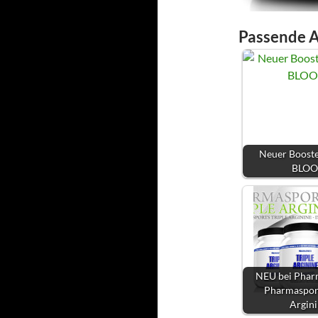
Passende A
Neuer Boost
BLO
NEU bei Phar
Pharmasport
Argin