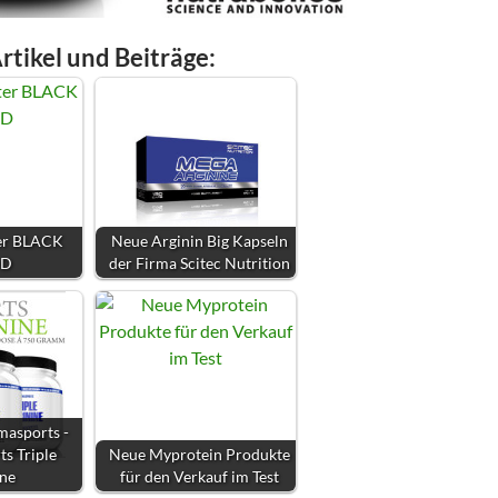
rtikel und Beiträge:
er BLACK
Neue Arginin Big Kapseln
OD
der Firma Scitec Nutrition
masports -
s Triple
Neue Myprotein Produkte
ine
für den Verkauf im Test