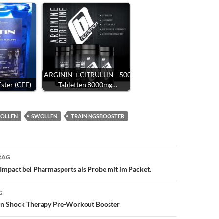
ARGININ + CITRULLIN - 500
Ester (CEE)
Tabletten 8000mg…
WOLLEN
SWOLLEN
TRAININGSBOOSTER
avigation
RAG
Impact bei Pharmasports als Probe mit im Packet.
G
ion Shock Therapy Pre-Workout Booster