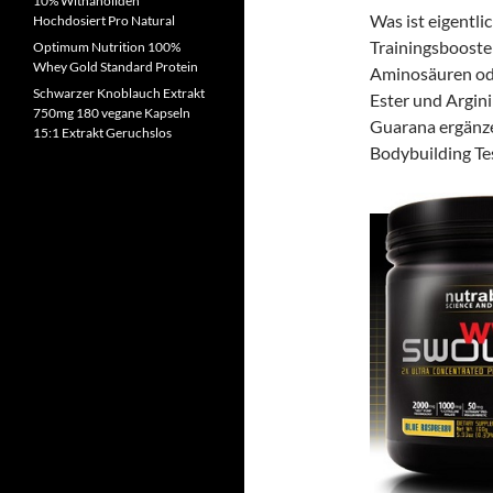
10% Withanoliden
Was ist eigentli
Hochdosiert Pro Natural
Trainingsbooster
Optimum Nutrition 100%
Whey Gold Standard Protein
Aminosäuren od
Schwarzer Knoblauch Extrakt
Ester und Argini
750mg 180 vegane Kapseln
Guarana ergänze
15:1 Extrakt Geruchslos
Bodybuilding Te