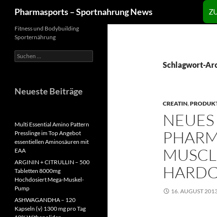
Zum
Suchen
Pharmasports – Sportnahrung News
Z
Inhalt
springen
Fitness und Bodybuilding
Sporternährung
Suchen
nach:
Schlagwort-Arc
Neueste Beiträge
CREATIN
,
PRODUK
NEUES 
Multi Essential Amino Pattern
PHARM
Presslinge im Top Angebot
essentiellen Aminosäuren mit
MUSCL
EAA
ARGININ + CITRULLIN – 500
HARD
Tabletten 8000mg
Hochdosiert Mega-Muskel-
Pump
16. AUGUST 201
ASHWAGANDHA – 120
Kapseln (v) 1300 mg pro Tag