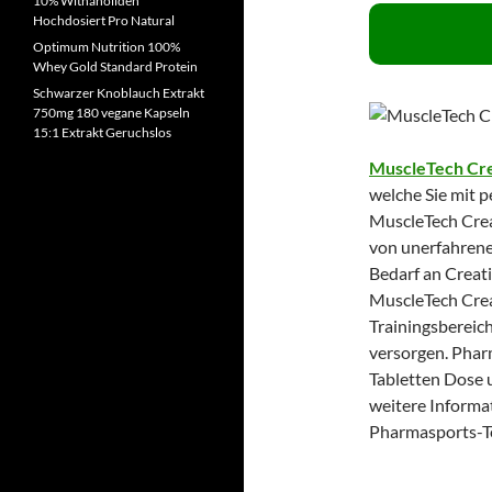
10% Withanoliden
Hochdosiert Pro Natural
Optimum Nutrition 100%
Whey Gold Standard Protein
Schwarzer Knoblauch Extrakt
750mg 180 vegane Kapseln
15:1 Extrakt Geruchslos
MuscleTech Cr
welche Sie mit 
MuscleTech Crea
von unerfahrene
Bedarf an Creat
MuscleTech Crea
Trainingsbereic
versorgen. Phar
Tabletten Dose 
weitere Informat
Pharmasports-Te