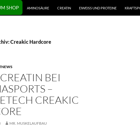
UM SHOP
AMINOSÄURE
CREATIN
EIWEISS UND PROTEINE
KRAFTSP
hiv: Creakic Hardcore
TNEWS
CREATIN BEI
ASPORTS –
ETECH CREAKIC
CORE
3
MR. MUSKELAUFBAU