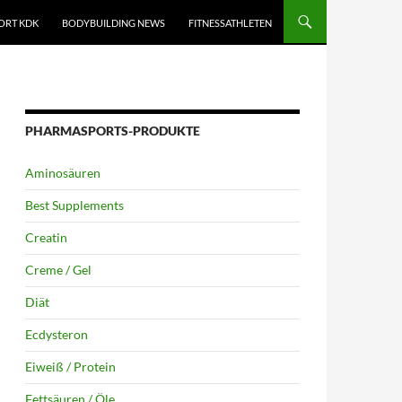
ORT KDK
BODYBUILDING NEWS
FITNESSATHLETEN
PHARMASPORTS-PRODUKTE
Aminosäuren
Best Supplements
Creatin
Creme / Gel
Diät
Ecdysteron
Eiweiß / Protein
Fettsäuren / Öle