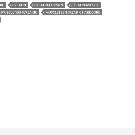
RE
CREATIN
CREATIN-FORMEN
CREATIN-MATRIX
MUSCLETECH CREAKIC
MUSCLETECH CREAKIC HARDCORE