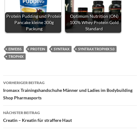
Protein Pudding und Protein
Optimum Nutrition (ON)
Pancake kleine 300g
100% Whey Protein Gold
Packung
Standard
EIWEISS
PROTEIN
SYNTRAX
SYNTRAX TROPHIX 5.0
TROPHIX
Beitragsnavigation
VORHERIGER BEITRAG
Iromaxx Trainingshandschuhe Männer und Ladies im Bodybuilding
Shop Pharmasports
NÄCHSTER BEITRAG
Creatin – Kreatin für straffere Haut