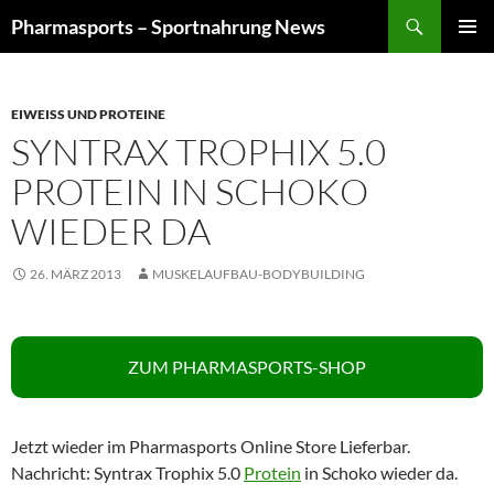
Zum
Suchen
Pharmasports – Sportnahrung News
Inhalt
PRIMÄR
springen
MENÜ
EIWEISS UND PROTEINE
SYNTRAX TROPHIX 5.0
PROTEIN IN SCHOKO
WIEDER DA
26. MÄRZ 2013
MUSKELAUFBAU-BODYBUILDING
ZUM PHARMASPORTS-SHOP
Jetzt wieder im Pharmasports Online Store Lieferbar.
Nachricht: Syntrax Trophix 5.0
Protein
in Schoko wieder da.